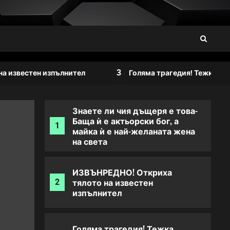
телевизии предават
4
едновременно: Къванч
Татлъту се срина!
Преди 16 минути дойде
новината за инвалидните
5
3
пенсии: Предстои важна
стен изпълнител
Голяма трагедия! Тежка катастроф
промяна!
Знаете ли чия дъщеря е това-
Баща ѝ е актьорски бог, а
1
майка ѝ е най-желаната жена
на света
ИЗВЪНРЕДНО! Откриха
тялото на известен
2
изпълнител
Голяма трагедия! Тежка