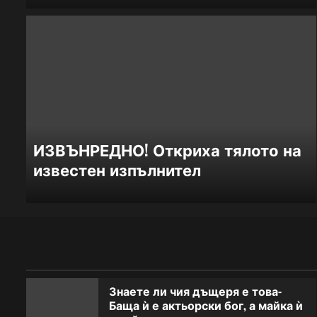
еди 16 минути дойде новината за
валидните пенсии: Предстои важна
ИЗВЪНРЕДНО! Откриха тялото на
омяна!
известен изпълнител
Знаете ли чия дъщеря е това-
Баща ѝ е актьорски бог, а майка ѝ