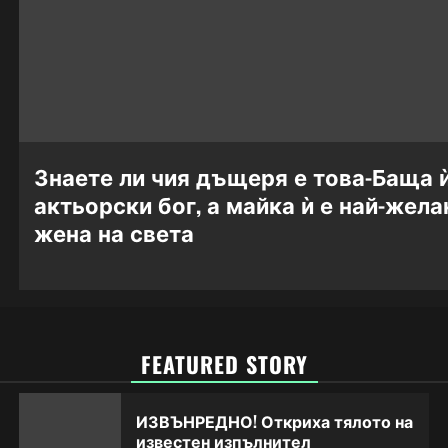
Знаете ли чия дъщеря е това-Баща ѝ
актьорски бог, а майка ѝ е най-жела
жена на света
FEATURED STORY
ИЗВЪНРЕДНО! Откриха тялото на
известен изпълнител