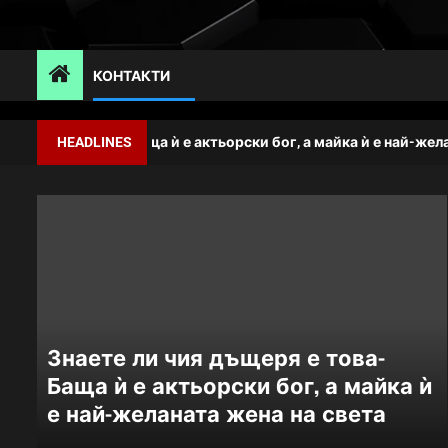
Skip
to
content
КОНТАКТИ
еря е това-Баща ѝ е актьорски бог, а майка ѝ е най-желаната ж
HEADLINES
Знаете ли чия дъщеря е това-
Баща ѝ е актьорски бог, а майка ѝ
е най-желаната жена на света