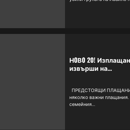
Н0В0 20! Изплащан
извърши на…
ПРЕДСТОЯЩИ ПЛАЩАНИЯ П
няколко важни плащания. 
семейния...