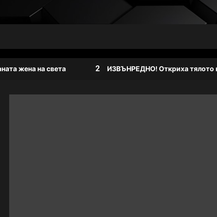
2
ена на света
ИЗВЪНРЕДНО! Откриха тялото на изве