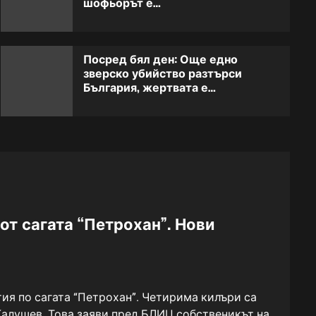
шофьорът е…
тялото на известен
2
изпълнител
Посред бял ден: Още едно
Голяма трагедия! Тежка
зверско убийство разтърси
катастрофа от преди малко,
3
България, жертвата е…
шофьорът е…
Извънредно! Всички
телевизии предават
4
едновременно: Къванч
Татлъту се срина!
Преди 16 минути дойде
т сагата “Петрохан”. Нови
новината за инвалидните
5
пенсии: Предстои важна
промяна!
я по сагата “Петрохан”. Четирима килъри са
Калушев. Това заяви пред БЛИЦ собственикът на...