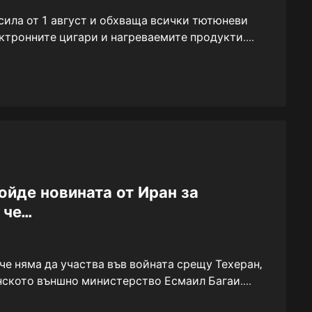
 сила от 1 август и обхваща всички тютюневи
ктронните цигари и нагреваемите продукти....
ойде новината от Иран за
 че…
че няма да участва във войната срещу Техеран,
нското външно министерство Есмаил Багаи....