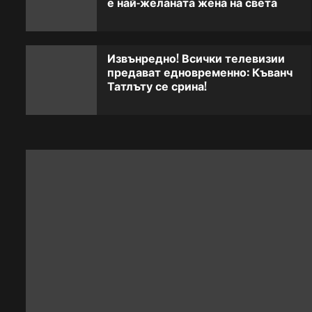
е най-желаната жена на света
Извънредно! Всички телевизии
предават едновременно: Къванч
Татлъту се срина!