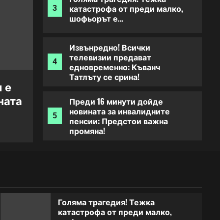
катастрофа от преди малко,
3
шофьорът е…
Извънредно! Всички
телевизии предават
4
едновременно: Къванч
Татлъту се срина!
 е
ИЗВЪНРЕДНО! Откриха тялото
ната
Преди 16 минути дойде
известен изпълнител
новината за инвалидните
5
пенсии: Предстои важна
промяна!
Знаете ли чия дъщеря е това-
Баща ѝ е актьорски бог, а
1
майка ѝ е най-желаната жена
на света
Голяма трагедия! Тежка
катастрофа от преди малко,
ИЗВЪНРЕДНО! Откриха