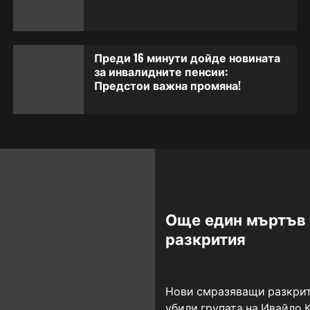
Преди 16 минути дойде новината
за инвалидните пенсии:
Предстои важна промяна!
Още един мъртъв о
разкрития
Нови смразяващи разкрити
убили групата на Ивайло 