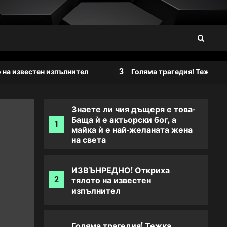
телевизии предават
4
едновременно: Къванч
Татлъту се срина!
Преди 16 минути дойде
новината за инвалидните
5
3
пенсии: Предстои важна
естен изпълнител
Голяма трагедия! Тежка катастр
промяна!
Знаете ли чия дъщеря е това-
Баща ѝ е актьорски бог, а
1
майка ѝ е най-желаната жена
на света
ИЗВЪНРЕДНО! Откриха
тялото на известен
2
изпълнител
Голяма трагедия! Тежка