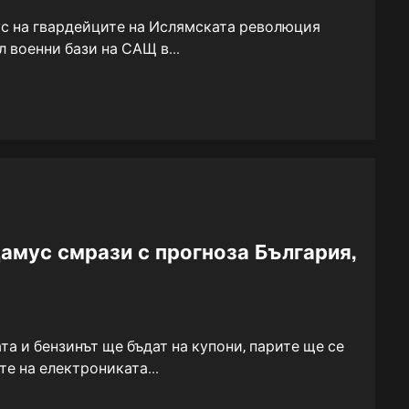
 на гвардейците на Ислямската революция
л военни бази на САЩ в...
амус смрази с прогноза България,
та и бензинът ще бъдат на купони, парите ще се
те на електрониката...