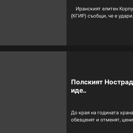
Иранският елитен Корпус
(КГИР) съобщи, че е удари
Полският Нострад
иде..
До края на годината храна
обезценят и отменят, цени