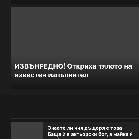
еди 16 минути дойде новината за
валидните пенсии: Предстои важна
ИЗВЪНРЕДНО! Откриха тялото на
омяна!
известен изпълнител
Знаете ли чия дъщеря е това-
Баща ѝ е актьорски бог, а майка ѝ