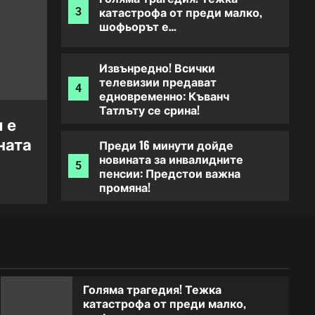
катастрофа от преди малко,
3
шофьорът е…
Извънредно! Всички
телевизии предават
4
едновременно: Къванч
Татлъту се срина!
 е
ИЗВЪНРЕДНО! Откриха тялото
ната
Преди 16 минути дойде
известен изпълнител
новината за инвалидните
5
пенсии: Предстои важна
промяна!
Знаете ли чия дъщеря е това-
Баща ѝ е актьорски бог, а
1
майка ѝ е най-желаната жена
на света
Голяма трагедия! Тежка
катастрофа от преди малко,
ИЗВЪНРЕДНО! Откриха