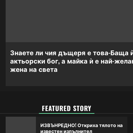
Знаете ли чия дъщеря е това-Баща ѝ
актьорски бог, а майка ѝ е най-жела
жена на света
FEATURED STORY
ИЗВЪНРЕДНО! Откриха тялото на
известен изпълнител