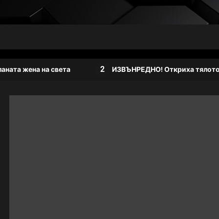
2
жена на света
ИЗВЪНРЕДНО! Откриха тялото на изв