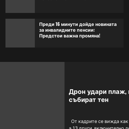
Преди 16 минути дойде новината
за инвалидните пенсии:
Предстои важна промяна!
Дрон удари плаж, 
събират тен
От кадрите се вижда как 
а 13 други, включително де