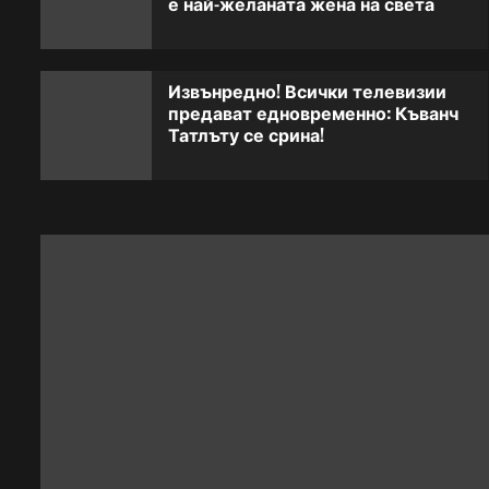
е най-желаната жена на света
Извънредно! Всички телевизии
предават едновременно: Къванч
Татлъту се срина!