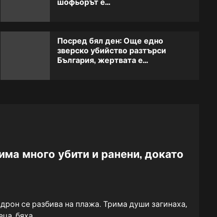
шофьорът е…
тялото на известен
2
изпълнител
Посред бял ден: Още едно
Голяма трагедия! Тежка
зверско убийство разтърси
катастрофа от преди малко,
3
България, жертвата е…
шофьорът е…
Извънредно! Всички
телевизии предават
4
едновременно: Къванч
Татлъту се срина!
Преди 16 минути дойде
има много убити и ранени, докато
новината за инвалидните
5
пенсии: Предстои важна
промяна!
дрон се разбива на плажа. Трима души загинаха,
ца, бяха...