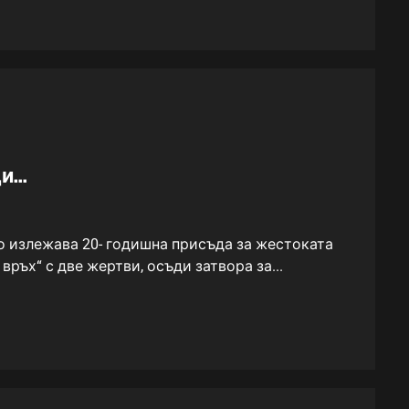
ди…
 излежава 20- годишна присъда за жестоката
връх“ с две жертви, осъди затвора за...