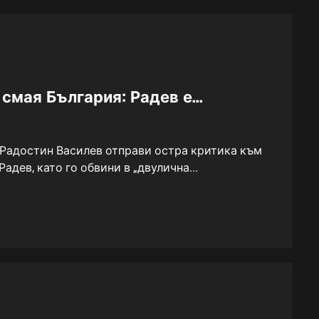
 смая България: Радев е…
 Радостин Василев отправи остра критика към
адев, като го обвини в „двулична...