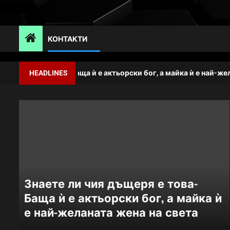
Skip
to
content
КОНТАКТИ
щеря е това-Баща ѝ е актьорски бог, а майка ѝ е най-желаната 
HEADLINES
Знаете ли чия дъщеря е това-
Баща ѝ е актьорски бог, а майка ѝ
е най-желаната жена на света