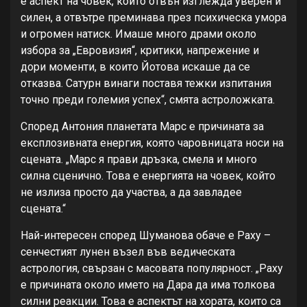
е аспект на човек, който отвън изглежда уверен и
силен, а отвътре преминава през психическа умора
и огромен натиск. Имаше много драми около
избора за „Евровизия“, критики, напрежение и
дори моменти, в които Йотова искаше да се
отказва. Сатурн винаги поставя тежки изпитания
точно преди големия успех“, смята астроложката.
Според Антония планетата Марс е причината за
експлозивната енергия, която чаровницата носи на
сцената. „Марс я прави дръзка, смела и много
силна сценично. Това е енергията на човек, който
не излиза просто да участва, а да завладее
сцената.“
Най-интересен според Шуманова обаче е Раху –
сенчестият лунен възел във ведическата
астрология, свързан с масовата популярност. „Раху
е причината около името на Дара да има толкова
силни реакции. Това е аспектът на хората, които са