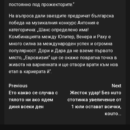
постоянно под прожекторите.“
На въпроса дали звездите предричат българска
победа на музикалния конкурс Антония е
категорична: „Шанс определено има!
Комбинацията между Юпитер, Венера и Раху е
много силна за международен успех и огромна
популярност. Дори и Дара да не вземе първото
място, „Евровизия“ ще се окаже повратна точка в
живота на варненката и ще отвори врати към нов
етап в кариерата й“.
Continue
Previous
Next
Reading
Ето какво се случва с
Жесток удар! Без нuто
тялото ни ако ядем
стотинка увеличенuе от
диня всеки ден
1 юли остават всички,
коuто…