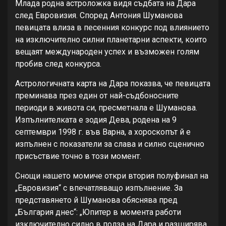
Млада родна астроложка видя съдбата на Дара
след Евровизия. Според Антония Шуманова
певицата влиза в песенния конкурс под влиянието
на изключително силни планетарни аспекти, които
вещаят международен успех и възможен голям
пробив след конкурса.
Астрологичната карта на Дара показва, че певицата
преминава през един от най-съдбоносните
периоди в живота си, пресметнала е Шуманова.
Изпълнителката е зодия Дева, родена на 9
септември 1998 г. във Варна, а хороскопът й е
изпълнен с показатели за слава и силно сценично
присъствие точно в този момент.
Снощи нашето момиче откри втория полуфинал на
„Евровизия“ с впечатляващо изпълнение. За
представянето й Шуманова обяснява пред
„България днес“: „Юпитер в момента работи
изключително силно в полза на Дара и разширява