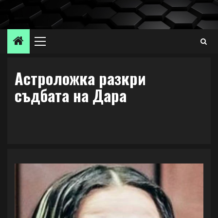
Skip
to
content
Primary
Menu
Aстроложка разкри
съдбата на Дара