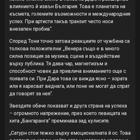
влиянието й извън България. Това е планетата на
късмета, големите възможности и международния
успех. При артисти такъв транзит често носи
внезапен пробив“.
Според Тони точно затова реакциите от чужбина са
толкова положителни: „Венера също е в много
силна позиция за музика, сцена и въздействие
върху публика. Тя дава чар, магнетизъм и
способност човек да привлича вниманието още с
появата си. При Дара това се вижда ясно – хората
или я харесват веднага, или поне не могат да спрат
да говорят за нея“.
Звездите обаче показват и друга страна на успеха
– огромното напрежение, през което певицата на
хита „Бангаранга“ преминава зад кулисите.
„Сатурн стои тежко върху емоционалната й ос. Това