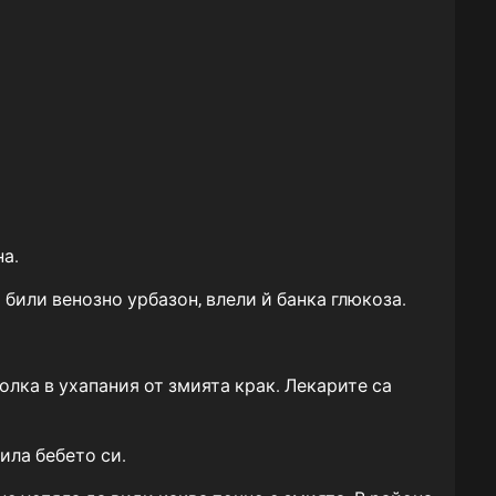
на.
били венозно урбазон, влели й банка глюкоза.
олка в ухапания от змията крак. Лекарите са
ила бебето си.