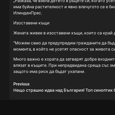
„Разказа, че взела детето в ръцете си, когато усе
има буйна растителност и явно влечугото се е б
ИлинденПрес.
Изоставени къщи
Жената живее в изоставени къщи, които са край 
“Можем само да предупредим гражданите да бъдат
момента, в който не усетят опасност за живота с
Много важно е хората да затварят добре входните
влязат в къщите. При непредвидена среща със змия
защото има риск да бъдат ухапани.
Continue
Previous
Reading
Нещо страшно идва над България! Топ синоптик 