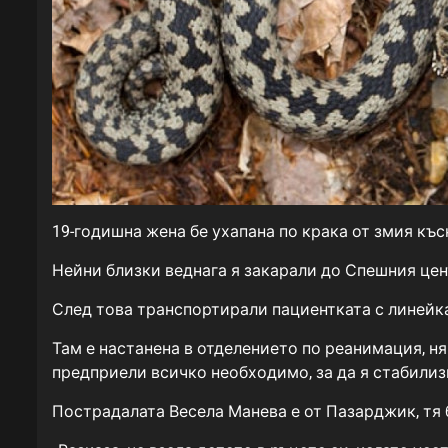
19-годишна жена бе ухапана по крака от змия къс
Нейни близки веднага я закарали до Спешния цент
След това транспортирали пациентката с линейк
Там е настанена в отделението по реанимация, ня
предприели всичко необходимо, за да я стабилиз
Пострадалата Весела Манева е от Пазарджик, тя б