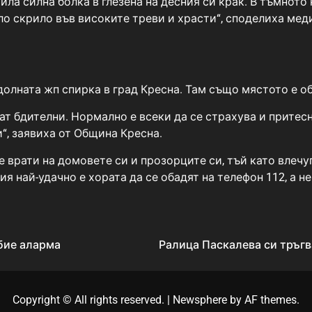
тила силна болка в глезена на десния си крак. В тъмното
ило скрило във високите треви и храсти“, споделиха ме
долната жп спирка в град Кресна. Там също мястото е о
 бдителни. Нормално е всеки да се страхува и притесн
и“, заявиха от Община Кресна.
 врати на домовете си и прозорците си, тъй като влечуг
 най-удачно е хората да се обадят на телефон 112, а не 
бие аларма
Ралица Паскалева си тръгва
Copyright © All rights reserved.
|
Newsphere
by AF themes.