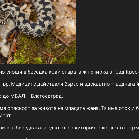
но снощи в беседка край старата жп спирка в град Крес
ър. Медиците действали бързо и адекватно – веднага й 
а до МБАЛ – Благоевград.
ма опасност за живота на младата жена. Тя има оток и б
ират.
ила в беседката заедно със своя приятелка, която кърм