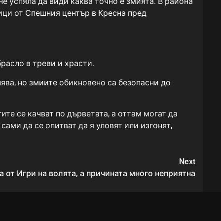
 не успяла да види каква точно е змията. В района
дици от Спешния център в Кресна пред
брасло в треви и храсти.
ява, но змиите обикновено са безопасни до
ите се качват по дърветата, а оттам могат да
сами да се опитват да я уловят или изгонят,
Next
 от Игри на волята, а причината много неприятна