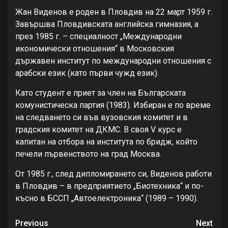
Жан Виденов е роден в Пловдив на 22 март 1959 г.
Завършва Пловдивската английска гимназия, а
през 1985 г. – специалност „Международни
икономически отношения“ в Московския
държавен институт по международни отношения с
арабски език (като първи чужд език).
Като студент е приет за член на Българската
комунистическа партия (1983). Избиран е по време
на следването си във вузовския комитет и в
градския комитет на ДКМС. В своя V курс е
капитан на отбора на института по бридж, който
печели първенството на град Москва.
От 1985 г., след дипломирането си, Виденов работи
в Пловдив – в предприятието „Биотехника“ и по-
късно в БССП „Автоелектроника“ (1989 – 1990).
Continue
Previous
Next