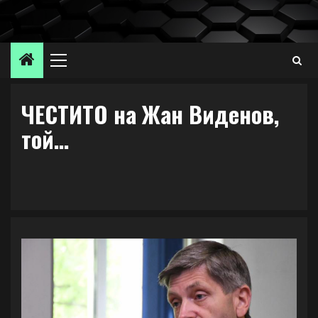
Skip
to
content
Primary
Menu
ЧЕСТИТО на Жан Виденов,
той…