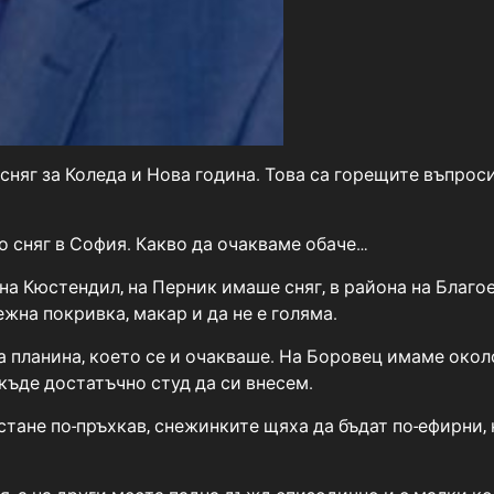
сняг за Коледа и Нова година. Това са горещите въпроси
о сняг в София. Какво да очакваме обаче…
 на Кюстендил, на Перник имаше сняг, в района на Благо
жна покривка, макар и да не е голяма.
 планина, което се и очакваше. На Боровец имаме около
къде достатъчно студ да си внесем.
стане по-пръхкав, снежинките щяха да бъдат по-ефирни,