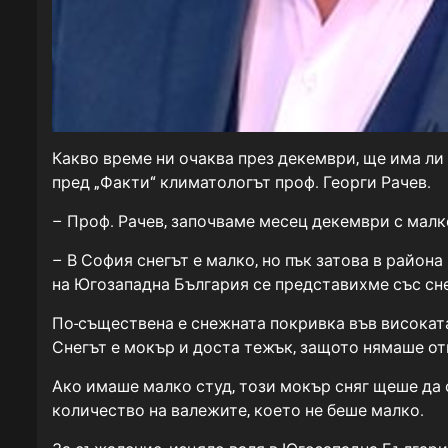
Какво време ни очаква през декември, ще има ли 
пред „Факти“ климатологът проф. Георги Рачев.
– Проф. Рачев, започваме месец декември с малк
– В София снегът е малко, но пък затова в района
на Югозападна България се представихме със сне
По-съществена е снежната покривка във високата
Снегът е мокър и доста тежък, защото нямаше от
Ако имаше малко студ, този мокър сняг щеше да 
количество на валежите, което не беше малко.