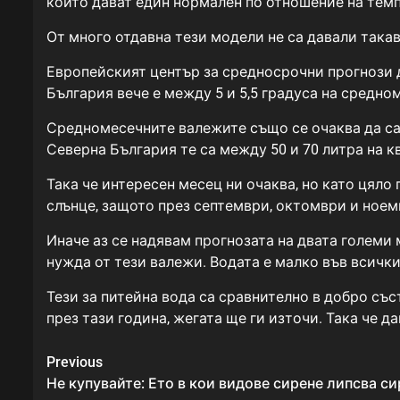
които дават един нормален по отношение на тем
От много отдавна тези модели не са давали така
Европейският център за средносрочни прогнози да
България вече е между 5 и 5,5 градуса на средн
Средномесечните валежите също се очаква да са 
Северна България те са между 50 и 70 литра на к
Така че интересен месец ни очаква, но като цяло
слънце, защото през септември, октомври и ное
Иначе аз се надявам прогнозата на двата големи 
нужда от тези валежи. Водата е малко във всички
Тези за питейна вода са сравнително в добро със
през тази година, жегата ще ги източи. Така че 
Continue
Previous
Reading
Не купувайте: Ето в кои видове сирене липсва 