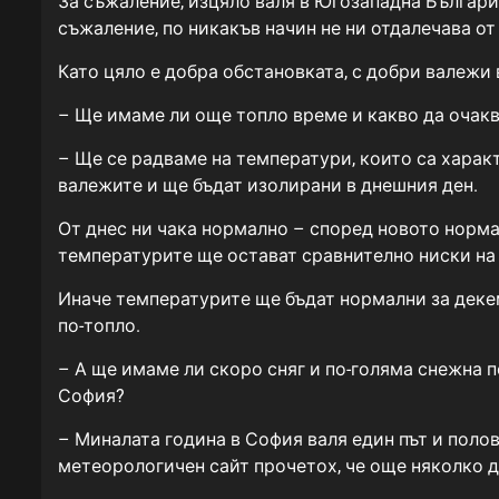
За съжаление, изцяло валя в Югозападна Българи
съжаление, по никакъв начин не ни отдалечава о
Като цяло е добра обстановката, с добри валежи 
– Ще имаме ли още топло време и какво да очак
– Ще се радваме на температури, които са характ
валежите и ще бъдат изолирани в днешния ден.
От днес ни чака нормално – според новото норма
температурите ще остават сравнително ниски на 
Иначе температурите ще бъдат нормални за декемв
по-топло.
– А ще имаме ли скоро сняг и по-голяма снежна п
София?
– Миналата година в София валя един път и полов
метеорологичен сайт прочетох, че още няколко дн