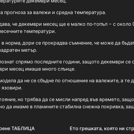
пературите декември месец.
ва прогноза за валежи и средна температура.
ва, че декември месец ще е малко по-топъл – с около 0
омесечните температури.
в норма, дори се прокрадва съмнение, че може да бъдат
вадратен метър.
 познат спрямо последните години, защото декември се 
мври месец имаше много слънце.
модела да не се сбъдне по отношение на валежите, а те
 язовири.
тояние, но трябва да се мисли напред във времето, защо
дано да имаме в планините стабилна снежна покривка, защ
сирене ТАБЛИЦА
Ето грешката, която ни стр