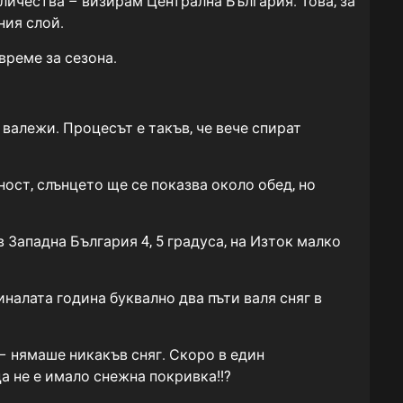
личества – визирам Централна България. Това, за
ния слой.
време за сезона.
 валежи. Процесът е такъв, че вече спират
ост, слънцето ще се показва около обед, но
 Западна България 4, 5 градуса, на Изток малко
налата година буквално два пъти валя сняг в
 – нямаше никакъв сняг. Скоро в един
а не е имало снежна покривка!!?