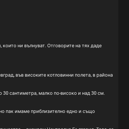
, които ни вълнуват. Отговорите на тях даде
евград, във високите котловинни полета, в района
 30 сантиметра, малко по-високо и над 30 см.
 но пак имаме приблизително едно и също