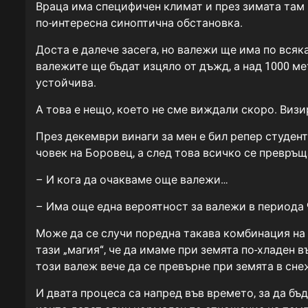
Враца има специфичен климат и през зимата там и
по-интересна синоптична обстановка.
Доста е далече засега, но валежи ще има по вся
валежите ще бъдат изцяло от дъжд, а над 1000 ме
устойчива.
А това е нещо, което не сме виждали скоро. Визи
През декември винаги за мен е бил репер студен
човек на Боровец, а след това всичко се превръщ
– И кога да очакваме още валежи…
– Има още една вероятност за валежи в периода 
Може да се случи поредна такава комбинация на 
тази „магия“, че да имаме при земята по-хладен в
този валеж вече да се превърне при земята в сне
И двата процеса са напред във времето, за да бъ