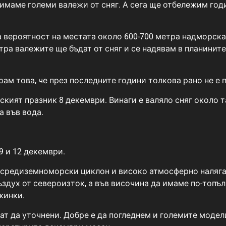
маме големи валежи от сняг. А сега ще отбележим годин
ка вероятност на местата около 600-700 метра надморск
тра валежите ще бъдат от сняг и се надявам в планините
рам това, че през последните години толкова рано не е п
тският празник 8 декември. Винаги е валяло сняг около 
а във вода.
9 и 12 декември.
средиземноморски циклон и високо атмосферно налягане
ъздух от североизток, а във височина да имаме по-топъл 
жинки.
дат да уточнени. Добре е да погледнем и големите моде