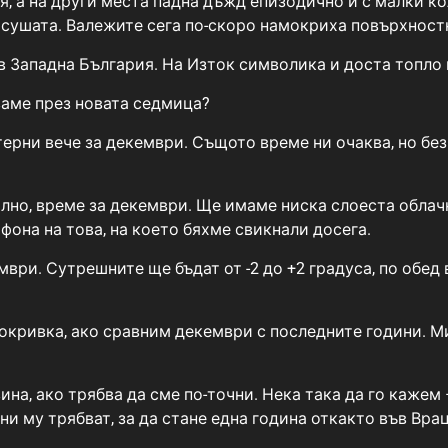
я, а на други места падна дъжд епизодично и с малки ко
т сушата. Валежите сега по-скоро намокриха повърхност
в Западна България. На Изток символика и доста топло 
ваме през новата седмица?
ерни вече за декември. Същото време ни очаква, но без
лно, време за декември. Ще имаме ниска слоеста облачн
фона на това, на което бяхме свикнали досега.
ри. Сутрешните ще бъдат от -2 до +2 градуса, по обед в
окривка, ако сравним декември с последните години. Ми
ина, ако трябва да сме по-точни. Нека така да го кажем
и му трябват, за да стане една година откакто във Врац