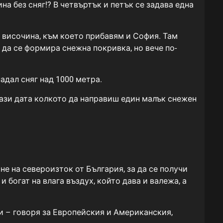
а без сняг!? В четвъртък и петък се задава една
а височина, към което прибавям и София. Там
 да се формира снежна покривка, но вече по-
адал сняг над 1000 метра.
тази дата колкото да направиш един малък снежен
 на североизток от България, за да се получи
и богат на влага въздух, който дава и валежа, а
ли – говоря за Европейския и Американския,