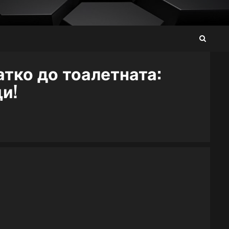
атко до тоалетната:
щи!