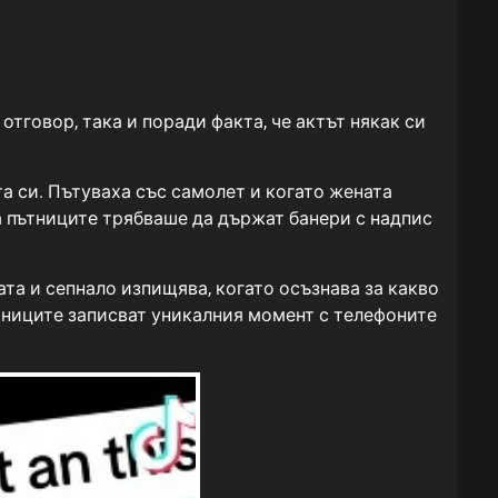
тговор, така и поради факта, че актът някак си
а си. Пътуваха със самолет и когато жената
 а пътниците трябваше да държат банери с надпис
ата и сепнало изпищява, когато осъзнава за какво
пътниците записват уникалния момент с телефоните