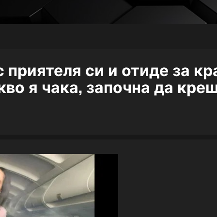
 приятеля си и отиде за кр
кво я чака, започна да кре