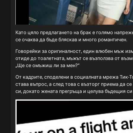
Като цяло предлагането на брак е голямо напреже
се очаква да бъде бляскав и много романтичен.
Говорейки за оригиналност, един влюбен мъж изм
отиде до тоалетната, мъжът се възползва от въз
„Ще се омъжиш ли за мен?“
От кадрите, споделени в социалната мрежа Тик-То
става въпрос, а след това с възторг приема да с
си, докато жената прегръща и целува бъдещия си