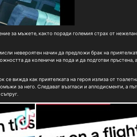
ние за мъжете, както поради големия страх от нежелан о
исли невероятен начин да предложи брак на приятелкат
можността да коленичи на пода и да подготви пръстена,
к се вижда как приятелката на героя излиза от тоалетн
е омъжи за него. Следават възгласи и аплодисменти, а 
 съпруг.