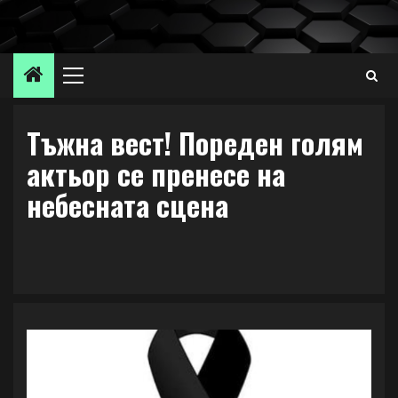
Skip
to
content
Primary
Menu
Тъжна вест! Пореден голям
актьор се пренесе на
небесната сцена