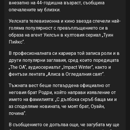
внезапно на 44-годишна възраст, съобщиха
опечалените му близки.
Уелската телевизионна и кино звезда спечели най-
голяма популярност с превъплъщението си в
образа на агент Уилсън в култовия сериал „Туин
Пийкс“.
В професионалната си кариера той записа роли и в
други популярни заглавия, сред които поредицата
„The OA“, аудиосериалът „Impact Winter“, както и
фентъзи лентата „Алиса в Огледалния свят“.
Тъжната вест беше потвърдена официално от
неговия брат Родри, който направи изявление от
името на фамилията: „С дълбока скръб баща ми и
аз споделяме новината, че моят брат, Оуайн,
почина“.
В съобщението се допълва още, че загубата му ще