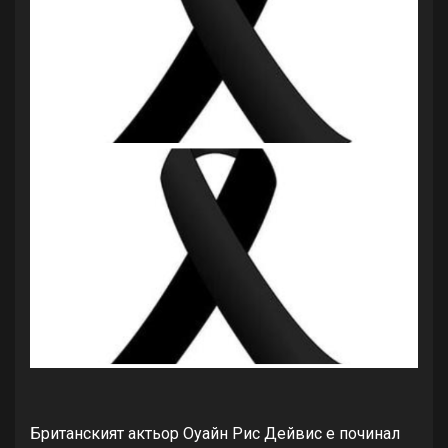
Британският актьор Оуайн Рис Дейвис е починал