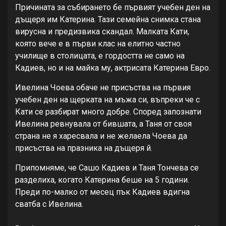
Причината за събирането бе първият учебен ден на
дъщеря им Катерина. Тази семейна снимка стана
вирусна и предизвика скандал. Малката Кати,
която вече е в първи клас на елитно частно
училище в столицата, е гордостта не само на
Кадиев, но и на майка му, актрисата Катерина Евро.
Ивелина Чоева обаче не присъства на първия
учебен ден на щерката на мъжа си, въпреки че с
Кати се разбират много добре. Според запознати
Ивелина ревнувала от бившата, а Таня от своя
страна не я харесвала и не желаела Чоева да
присъства на празника на дъщеря й.
Припомняме, че Сашо Кадиев и Таня Тончева се
разделиха, когато Катерина беше на 5 години.
Преди по-малко от месец пък Кадиев вдигна
сватба с Ивелина.