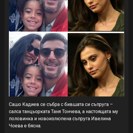
Сашо Кадиев се събра с бившата си съпруга –
салса танцьорката Таня Тончева, а настоящата му
половинка и новоизлюпена съпруга Ивелина
Чоева е бясна.