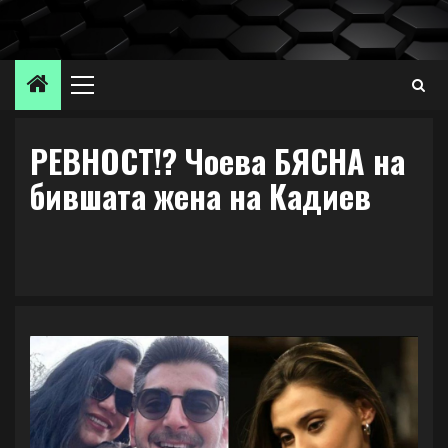
Skip
to
content
Primary
Menu
РЕВНОСТ!? Чоева БЯСНА на
бившата жена на Кадиев