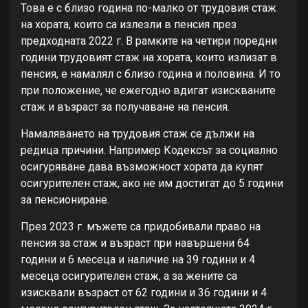
Това е с близо година по-малко от трудовия стаж
на хората, които са излезли в пенсия през
предходната 2022 г. В рамките на четири поредни
години трудовият стаж на хората, които излизат в
пенсия, е намалял с близо година и половина. И то
при положение, че ежегодно вдигат изискваните
стаж и възраст за получаване на пенсия.
Намаляването на трудовия стаж се дължи на
редица причини. Например Кодексът за социално
осигуряване дава възможност хората да купят
осигурителен стаж, ако не им достигат до 5 години
за пенсиониране.
През 2023 г. мъжете са придобивали право на
пенсия за стаж и възраст при навършени 64
години и 6 месеца и наличие на 39 години и 4
месеца осигурителен стаж, а за жените са
изисквали възраст от 62 години и 36 години и 4