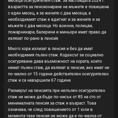
месеца осигурителен стаж. За настоящата 2024 г.
възрастта за пенсиониране на мъжете е повишена
с един месец, а за жените с два месеца, а
необходимият стаж е вдигнат и за жените и за
мъжете с два месеца. Но военни, полицаи,
пожарникари, балерини и миньори имат право да
излязат по-рано в пенсия.
Много хора излизат в пенсия и без да имат
необходимия пълен стаж. Кодексът за социално
осигуряване дава възможност на хората, които
нямат пълен стаж, да излязат в пенсия, ако имат не
по-малко от 15 години действителен осигурителен
стаж и са навършили 67 години.
Размерът на пенсията при непълен осигурителен
стаж не може да бъде по-нисък от 85 на сто от
минималната пенсия за стаж и възраст. Това
означава, че след повишението от 1 юли в
момента тази пенсия не може да е по-малка от