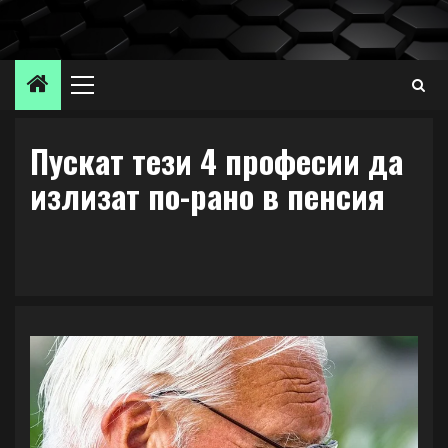
Skip
to
content
Primary
Menu
Пускат тези 4 професии да
излизат по-рано в пенсия