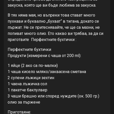
закуска, която ще ви бъде любима за закуска.
В тях няма мая, но въпреки това стават много
пухкави и буквално „бухват“ в тигана, докато се
пържат. Не се притеснявайте, че ще са мазни, не
попиват много олио. Ето какво ви трябва, за да си
приготвите Перфектните бухтички :
Перфектните бухтички
Продукти (измерени с чаша от 200 ml):
1 яйце (2 ако са по-малки)
1 чаша кисело мляко/заквасена сметана
2 супени лъжици зехтин
1 чаена лъжичка сол
1 пакетче бакпулвер
3 чаши брашно или според нуждите (ок. 500 гр.)
олио за пържене
Приготвяне: