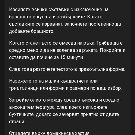
Изсипете всички съставки с изключение на
брашното в купата и разбъркайте. Когато
съставките се изравнят, започнете постепенно да
добавяте брашното.
Когато стане гъсто се омесва на ръка. Трябва да е
средно меко и да не залепва за ръката. Покрийте и
оставете да почине за 15 минути.
След това разточете тестото в правоъгълна форма.
Нарежете го на малки квадратчета или
триъгълници или форми и размери по ваш избор.
Загрейте олиото между средно-висока и средно-
висока температура, след което изпържете
бухтичките, докато се зачервят приятно от двете
страни.
Отцедете върху домакинска хартия.