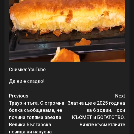
Снимка: YouTube
Да ви е сладко!
Continue
Previous
Next
Reading
Траур и тъга. С огромна
Златна ще е 2025 година
болка съобщаваме, че
за 6 зодии. Носи
почина голяма звезда.
КЪСМЕТ и БОГАТСТВО.
Велика Българска
Вижте късметлиите
певица ни напусна