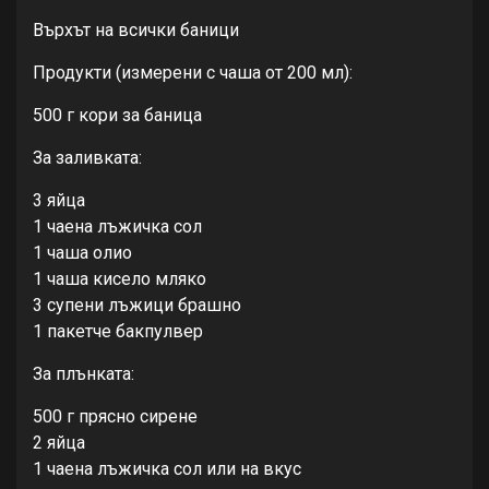
Върхът на всички баници
Продукти (измерени с чаша от 200 мл):
500 г кори за баница
За заливката:
3 яйца
1 чаена лъжичка сол
1 чаша олио
1 чаша кисело мляко
3 супени лъжици брашно
1 пакетче бакпулвер
За плънката:
500 г прясно сирене
2 яйца
1 чаена лъжичка сол или на вкус