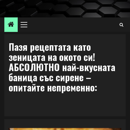
Skip
to
content
Primary
Menu
Пазя рецептата като
зеницата на окото си!
АБСОЛЮТНО най-вкусната
баница със сирене –
опитайте непременно: