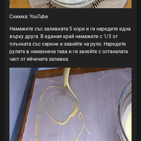
Снимка: YouTube
Намажете със заливката 5 кори и ги наредете една
върху друга. В единия край намажете с 1/3 от
плънката със сирене и завийте на руло. Наредете
рулата в намазнена тава и ги залейте с останалата
част от яйчената заливка.