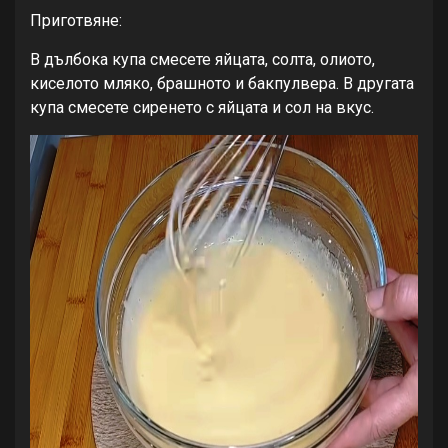
Приготвяне:
В дълбока купа смесете яйцата, солта, олиото,
киселото мляко, брашното и бакпулвера. В другата
купа смесете сиренето с яйцата и сол на вкус.