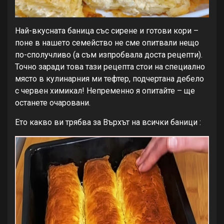
Най-вкусната баница със сирене и готови кори –
поне в нашето семейство не сме опитвали нещо
по-сполучливо (а съм изпробвала доста рецепти).
Точно заради това тази рецепта стои на специално
място в кулинарния ми тефтер, подчертана дебело
с червен химикал! Непременно я опитайте – ще
останете очаровани.
Ето какво ви трябва за Върхът на всички баници :