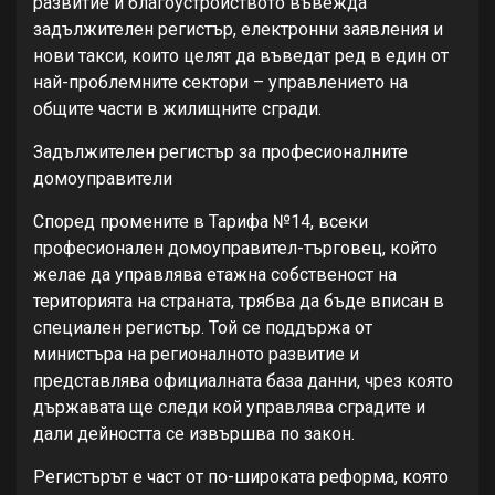
развитие и благоустройството въвежда
задължителен регистър, електронни заявления и
нови такси, които целят да въведат ред в един от
най-проблемните сектори – управлението на
общите части в жилищните сгради.
Задължителен регистър за професионалните
домоуправители
Според промените в Тарифа №14, всеки
професионален домоуправител-търговец, който
желае да управлява етажна собственост на
територията на страната, трябва да бъде вписан в
специален регистър. Той се поддържа от
министъра на регионалното развитие и
представлява официалната база данни, чрез която
държавата ще следи кой управлява сградите и
дали дейността се извършва по закон.
Регистърът е част от по-широката реформа, която