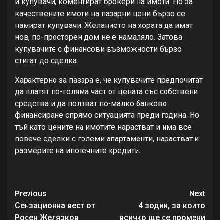
и купувачи, коментират брокери на имоти. Но за
качествените имоти на пазарни цени бързо се
намират купувачи. Желанието на хората да имат
нов, по-просторен дом не е намаляло. Затова
купувачите с финансови възможности бързо
стигат до сделка.
Характерно за пазара е, че купувачите предпочитат
да платят по-голяма част от цената със собствени
средства и да ползват по-малко банково
финансиране спрямо ситуацията преди година. Но
тъй като цените на имотите нарастват и има все
повече сделки с големи апартаменти, нарастват и
размерите на ипотечните кредити.
Continue
Previous
Next
Reading
Сензационна вест от
4 зодии, за които
Росен Желязков
всичко ще се промени