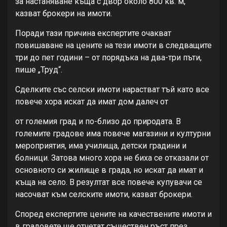
за настаняване къща с двор около 800 кв. м,
казват брокери на имоти.
Поради тази причина експертите очакват
повишаване на цените на тези имоти в следващите
три до пет години – от порядъка на два-три пъти,
пише „Труд“.
Сделките със селски имоти нарастват тъй като все
повече хора искат да имат дом далеч от
от големия град и по-близо до природата. В
големите градове има повече магазини и културни
мероприятия, има училища, детски градини и
болници. Затова много хора не биха се отказали от
основното си жилище в града, но искат да имат и
къща на село. В резултат все повече купувачи се
насочват към селските имоти, казват брокери.
Според експертите цените на качествените имоти и
в градовете ще отчетат съществен ръст през