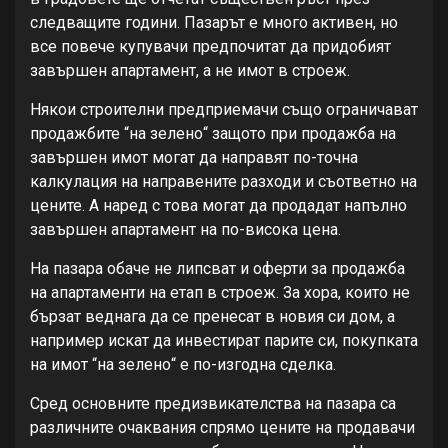
следващите години. Пазарът е много активен, но
все повече купувачи предпочитат да придобият
завършен апартамент, а не имот в строеж.
Някои строителни предприемачи също ограничават
продажбите “на зелено“ защото при продажба на
завършен имот могат да направят по-точна
калкулация на направените разходи и съответно на
цените. А наред с това могат да продадат напълно
завършен апартамент на по-висока цена.
На пазара обаче не липсват и оферти за продажба
на апартаменти на етап в строеж. За хора, които не
бързат веднага да се пренесат в новия си дом, а
например искат да инвестират парите си, покупката
на имот “на зелено“ е по-изгодна сделка.
Сред основните предизвикателства на пазара са
различните очаквания спрямо цените на продавачи