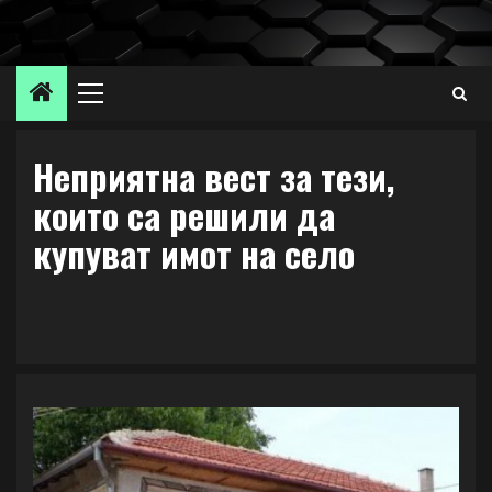
Skip
to
content
Primary
Menu
Неприятна вест за тези,
които са решили да
купуват имот на село