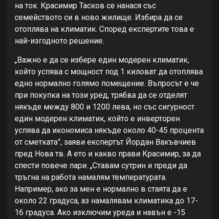
на ток. Красимир Тасков се нанася със
семейството си в ново жилище. Избира да се
отоплява на климатик. Според експертите това е
най-изгодното решение.
„Важно е да се избере един модерен климатик,
който успява с мощност под 1 киловат да отоплява
едно нормално голямо помещение. Въпросът е че
при покупка на този уред, трябва да се отделят
някъде между 800 и 1200 лева, но със сигурност
един модерен климатик, който е инверторен
успява да икономиса някъде около 40-45 процента
от сметката”, заяви експертът Йордан Вакъвчиев
пред Нова тв. А ето и какво прави Красимир, за да
спести повече пари. „Ставам сутрин и преди да
тръгна на работа намалям температурата.
Например, ако за мен е нормално в стаята да е
около 22 градуса, аз намалявам климатика до 17-
16 градуса. Ако изключим уреда и навън е -15