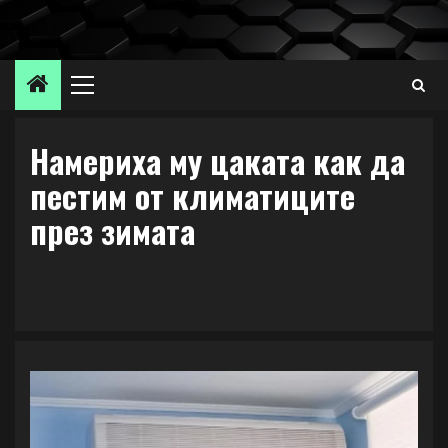
Skip
to
content
Primary
Menu
Намериха му цаката как да
пестим от климатиците
през зимата