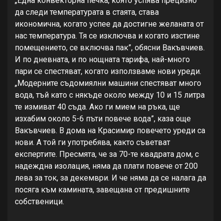
„Една конвекторна печка, която успява прецизно
да следи температурата в стаята, става
икономична, когато успее да достигне желаната от
нас температура. Тя се изключва и когато изстине
помещението, се включва пак”, обясни Вакъвчиев.
И по дневната, и по нощната тарифа, най-много
пари се спестяват, когато използваме нови уреди.
„Модерните съдомиялни машини спестяват много
вода, тъй като с някъде около между 10 и 15 литра
те измиват 40 съда. Ако ги мием на ръка, ще
изхабим около 5-6 пъти повече вода”, каза още
Вакъвчиев. В дома на Красимир повечето уреди са
нови. А той ги употребява, както съветват
експертите. Пресмята, че за 70-те квадрата дом, с
надеждна изолация, няма да плати повече от 200
лева за ток, за декември. И че няма да се налага да
посяга към камината, завещана от предишните
собственици.