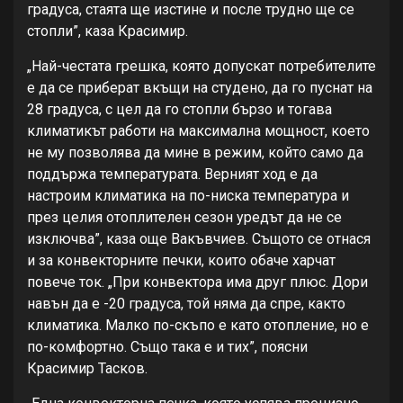
градуса, стаята ще изстине и после трудно ще се
стопли”, каза Красимир.
„Най-честата грешка, която допускат потребителите
е да се приберат вкъщи на студено, да го пуснат на
28 градуса, с цел да го стопли бързо и тогава
климатикът работи на максимална мощност, което
не му позволява да мине в режим, който само да
поддържа температурата. Верният ход е да
настроим климатика на по-ниска температура и
през целия отоплителен сезон уредът да не се
изключва”, каза още Вакъвчиев. Същото се отнася
и за конвекторните печки, които обаче харчат
повече ток. „При конвектора има друг плюс. Дори
навън да е -20 градуса, той няма да спре, както
климатика. Малко по-скъпо е като отопление, но е
по-комфортно. Също така е и тих”, поясни
Красимир Тасков.