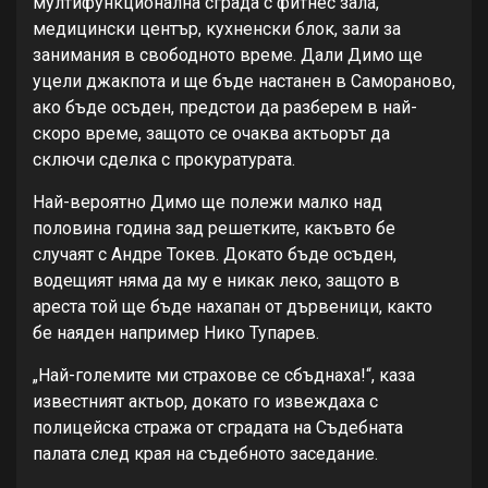
мултифункционална сграда с фитнес зала,
медицински център, кухненски блок, зали за
занимания в свободното време. Дали Димо ще
уцели джакпота и ще бъде настанен в Самораново,
ако бъде осъден, предстои да разберем в най-
скоро време, защото се очаква актьорът да
сключи сделка с прокуратурата.
Най-вероятно Димо ще полежи малко над
половина година зад решетките, какъвто бе
случаят с Андре Токев. Докато бъде осъден,
водещият няма да му е никак леко, защото в
ареста той ще бъде нахапан от дървеници, както
бе наяден например Нико Тупарев.
„Най-големите ми страхове се сбъднаха!“, каза
известният актьор, докато го извеждаха с
полицейска стража от сградата на Съдебната
палата след края на съдебното заседание.