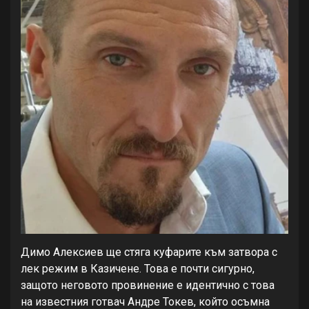
Димо Алексиев ще стяга куфарите към затвора с
лек режим в Казичене. Това е почти сигурно,
защото неговото провинение е идентично с това
на известния готвач Андре Токев, който осъмна