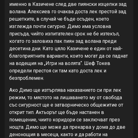
именно в Казичене след две пиянски изцепки зад
волана. Алексиев го очаква доста лек престой зад
решетките, в случай че бъде осъден, което
изглежда почти сигурно. Димо има условна
присъда, чийто изпитателен срок не бе изтекъл,
когато го заловиха пак пиян зад волана преди
десетина дни. Като цяло Казичене е един от най-
благоприятните варианти, които могат да се паднат
на водещия на „Игри на волята“. Шеф Токев
определи престоя си там като доста лек и
безпроблемен.
Ако Димо ще изтърпява наказанието си при лек
режим, то мястото на лишаването му от свобода
със сигурност ще е затворническо общежитие от
открит тип. Актьорът ще бъде настанен в
помещение, чиито коридори се заключват през
нощта. Димо ще може да прекарва у дома до две
денонощия в месеца, както и да работи на