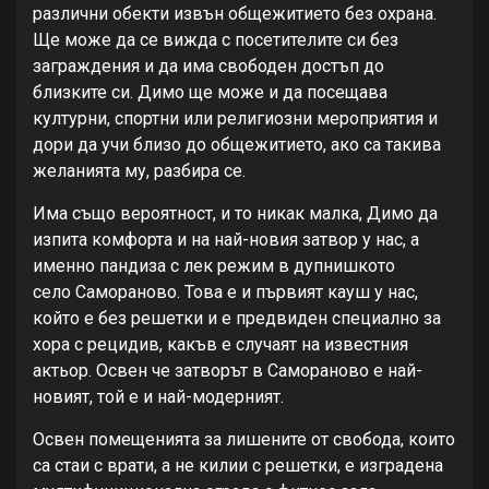
различни обекти извън общежитието без охрана.
Ще може да се вижда с посетителите си без
заграждения и да има свободен достъп до
близките си. Димо ще може и да посещава
културни, спортни или религиозни мероприятия и
дори да учи близо до общежитието, ако са такива
желанията му, разбира се.
Има също вероятност, и то никак малка, Димо да
изпита комфорта и на най-новия затвор у нас, а
именно пандиза с лек режим в дупнишкото
село Самораново. Това е и първият кауш у нас,
който е без решетки и е предвиден специално за
хора с рецидив, какъв е случаят на известния
актьор. Освен че затворът в Самораново е най-
новият, той е и най-модерният.
Освен помещенията за лишените от свобода, които
са стаи с врати, а не килии с решетки, е изградена