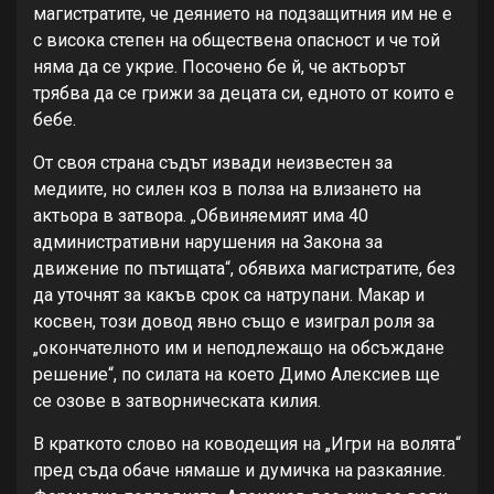
магистратите, че деянието на подзащитния им не е
с висока степен на обществена опасност и че той
няма да се укрие. Посочено бе й, че актьорът
трябва да се грижи за децата си, едното от които е
бебе.
От своя страна съдът извади неизвестен за
медиите, но силен коз в полза на влизането на
актьора в затвора. „Обвиняемият има 40
административни нарушения на Закона за
движение по пътищата“, обявиха магистратите, без
да уточнят за какъв срок са натрупани. Макар и
косвен, този довод явно също е изиграл роля за
„окончателното им и неподлежащо на обсъждане
решение“, по силата на което Димо Алексиев ще
се озове в затворническата килия.
В краткото слово на ководещия на „Игри на волята“
пред съда обаче нямаше и думичка на разкаяние.