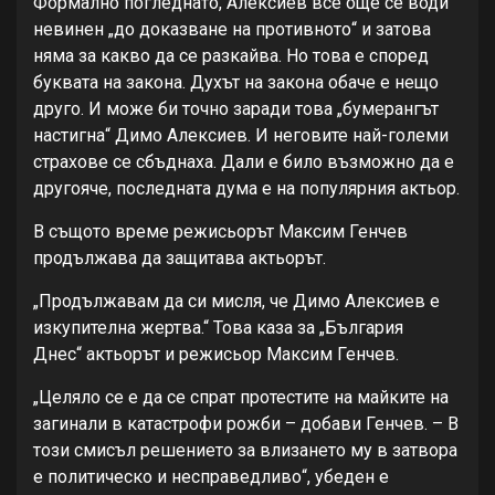
Формално погледнато, Алексиев все още се води
невинен „до доказване на противното“ и затова
няма за какво да се разкайва. Но това е според
буквата на закона. Духът на закона обаче е нещо
друго. И може би точно заради това „бумерангът
настигна“ Димо Алексиев. И неговите най-големи
страхове се сбъднаха. Дали е било възможно да е
другояче, последната дума е на популярния актьор.
В същото време режисьорът Максим Генчев
продължава да защитава актьорът.
„Продължавам да си мисля, че Димо Алексиев е
изкупителна жертва.“ Това каза за „България
Днес“ актьорът и режисьор Максим Генчев.
„Целяло се е да се спрат протестите на майките на
загинали в катастрофи рожби – добави Генчев. – В
този смисъл решението за влизането му в затвора
е политическо и несправедливо“, убеден е