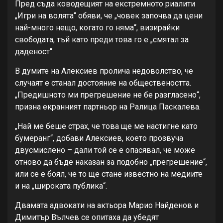
Пред съда ководещият на екстремното риалити
„Игри на волята“ обяви, че „човек започва да цени
най-много нещо, когато го няма“, визирайки
свободата, тъй като преди това го е „смятал за
даденост“.
В думите на Алексиев пролича недоволство, че
случаят е станал достояние на обществеността.
„Предишното ми прегрешение не бе разгласено“,
призна екранният партньор на Ралица Паскалева.
„Най ме беше страх, че това ще ме настигне като
бумеранг“, добави Алексиев, което прозвуча
двусмислено – дали той се е опасявал, че може
отново да бъде наказан за подобно „прегрешение“,
или се е боял, че то ще стане известно на медиите
и на „широката публика“.
Двамата адвокати на актьора Марио Найденов и
Димитър Вълчев се опитаха да убедят