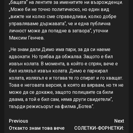
„бащата“ на лентите за именитите ни възрожденци.
„Може би не точно политическо, но един вид
„вижте ни колко сме справедливи, колко добре
управляваме държавата“, че и една публична
личност може да попадне в затвора“, уточни
Максим Генчев.
„Не знам дали Димо има пари, за да си наеме
адвокати. Но трябва да обжалва. Защото е бил
извън колата. В момента, в който е спрян, вече е
бил излязъл извън колата. Димо е паркирал
колата, излязъл е и тогава те го спират и го хващат.
Това е неговата версия, в която аз вярвам, но тя не
може да се докаже, защото полицаите са били
двама, а той е бил сам, няма други свидетели“,
твърди режисьорът на филма „Ботев“.
Continue
Previous
Next
Reading
Откакто знам това вече
СОЛЕТКИ-ФОРНЕТКИ: