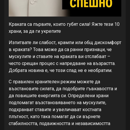
Краката са първите, които губят сила! Яжте тези 10
храни, за да ги укрепите
Изпитвате ли слабост, крампи или общ дискомфорт
в краката? Това може да са ранни признаци, че
мускулите и ставите на краката ви отслабват –
често срещан процес с напредване на възрастта.
Добрата новина е, че този спад не е необратим.
С правилен хранителен режим можете да
възстановите силата, да подобрите гъвкавостта и
да повишите енергията си. Определени храни
подпомагат възстановяването на мускулите,
подхранват ставите и увеличават костната
плътност, като така помагат да си върнете
стабилността, подвижността и независимостта