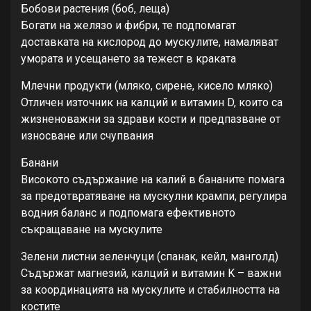
Бобови растения (боб, леща)
Богати на желязо и фибри, те подпомагат
доставката на кислород до мускулите, намаляват
умората и усещането за тежест в краката
Млечни продукти (мляко, сирене, кисело мляко)
Отличен източник на калций и витамин D, които са
жизненоважни за здрави кости и предпазване от
износване или счупвания
Банани
Високото съдържание на калий в бананите помага
за предотвратяване на мускулни крампи, регулира
водния баланс и подпомага ефективното
съкращаване на мускулите
Зелени листни зеленчуци (спанак, кейл, манголд)
Съдържат магнезий, калций и витамин K – важни
за координацията на мускулите и стабилността на
костите