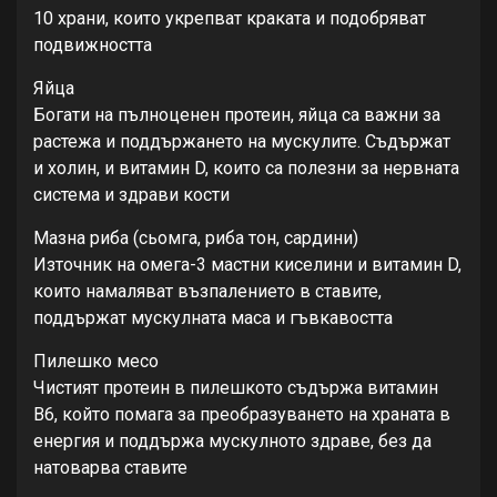
10 храни, които укрепват краката и подобряват
подвижността
Яйца
Богати на пълноценен протеин, яйца са важни за
растежа и поддържането на мускулите. Съдържат
и холин, и витамин D, които са полезни за нервната
система и здрави кости
Мазна риба (сьомга, риба тон, сардини)
Източник на омега-3 мастни киселини и витамин D,
които намаляват възпалението в ставите,
поддържат мускулната маса и гъвкавостта
Пилешко месо
Чистият протеин в пилешкото съдържа витамин
B6, който помага за преобразуването на храната в
енергия и поддържа мускулното здраве, без да
натоварва ставите