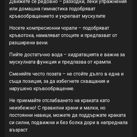
Движете се редовно – разходки, леки упражнения
или домашна гимнастика подобряват
кръвообращението и укрепват мускулите
Носете компресионни чорапи – подобряват
кръвотока, намаляват отоците и предпазват от
разширени вени.
Пийте достатъчно вода – хидратацията е важна за
мускулната функция и предпазва от крампи.
Сменяйте често позата – не стойте дълго в една и
съща позиция, за да избегнете схващания и
нарушено кръвообращение.
Не приемайте отслабването на краката като
неизбежно! С правилни храни и малки, но
постоянни навици, можете да поддържате краката
си силни, подвижни и без болка дори в напреднала
възраст