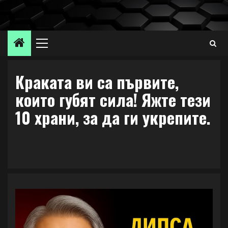
Skip
to
content
Primary
Menu
Краката ви са първите,
които губят сила! Яжте тези
10 храни, за да ги укрепите.