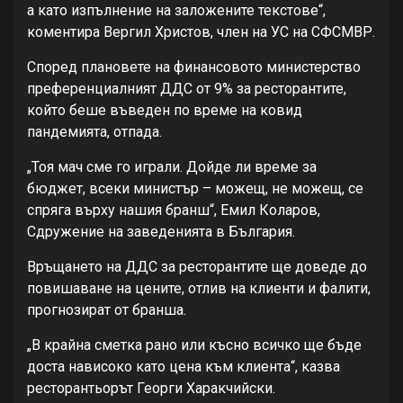
а като изпълнение на заложените текстове“,
коментира Вергил Христов, член на УС на СФСМВР.
Според плановете на финансовото министерство
преференциалният ДДС от 9% за ресторантите,
който беше въведен по време на ковид
пандемията, отпада.
„Тоя мач сме го играли. Дойде ли време за
бюджет, всеки министър – можещ, не можещ, се
спряга върху нашия бранш“, Емил Коларов,
Сдружение на заведенията в България.
Връщането на ДДС за ресторантите ще доведе до
повишаване на цените, отлив на клиенти и фалити,
прогнозират от бранша.
„В крайна сметка рано или късно всичко ще бъде
доста нависоко като цена към клиента“, казва
ресторантьорът Георги Харакчийски.