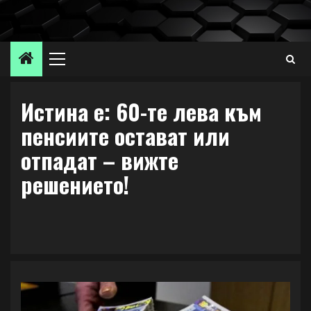
Skip
to
content
Primary
Menu
Истина е: 60-те лева към
пенсиите остават или
отпадат – вижте
решението!