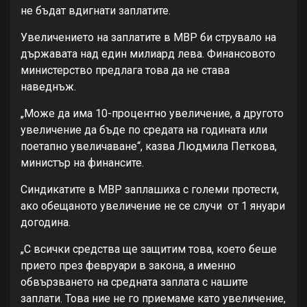
не бъдат вдигнати заплатите.
Увеличението на заплатите в МВР би струвало на
държавата над един милиард лева. Финансовото
министерство предлага това да не става
наведнъж.
„Може да има 10-процентно увеличение, а другото
увеличение да бъде по средата на годината или
поетапно увеличаване“, казва Людмила Петкова,
министър на финансите.
Синдикатите в МВР заплашиха с големи протести,
ако обещаното увеличение не се случи от 1 януари
догодина.
„С всички средства ще защитим това, което беше
прието през февруари в закона, а именно
обвързването на средната заплата с нашите
заплати. Това ние не го приемаме като увеличение,