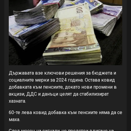
Държавата взе ключови решения за бюджета и
социалните мерки за 2024 година. Остава ковид
добавката към пенсиите, докато нови промени в
акцизи, ДДС и данъци целят да стабилизират
хазната.
60-те лева ковид добавка към пенсиите няма да се
маха.
След месец на сигнали, че предстои вдигане на