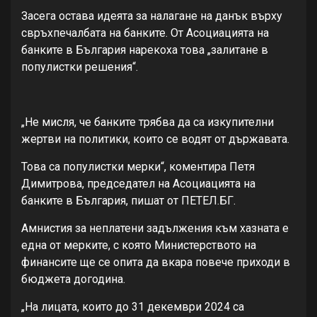
Засега остава идеята за налагане на данък върху
свръхпечалбата на банките. Oт Асоциацията на
банките в България нарекоха това „залитане в
популистки решения“.
„Не мисля, че банките трябва да са изкупителни
жертви на политики, които се водят от държавата.
Това са популистки мерки“, коментира Петя
Димитрова, председател на Асоциацията на
банките в България, пишат от ПЕТЕЛ.БГ.
Амнистия за неплатени задължения към хазната е
една от мерките, с която Министерството на
финансите ще се опита да вкара повече приходи в
бюджета догодина.
„На лицата, които до 31 декември 2024 са