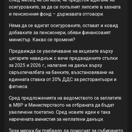
осигуровките, за да се попълнят липсите в хазната
и пенсионния фонд – държавата отговори.
Няма да се вдигат осигуровките, остават и ковид
добавките за пенсионери, обяви финансовият
министър. Какво се променя?
Предвижда се увеличаване на акцизите върху
цигарите наведнъж с вече предвидените стъпки
за 2025 и 2026 г., налагане на данък върху
свръхпечалбата на банките, възстановяване на
единната ставка от 20% ДДС за ресторантьори и
фитнеса.
Сред предложенията на ведомството са заплатите
в МВР и Министерството на отбраната да бъдат
увеличени поетапно. Сред новите идеи е така
наречената амнистия за неплатени данъци.
Тези мерки би трябвало да помогнат за събирането