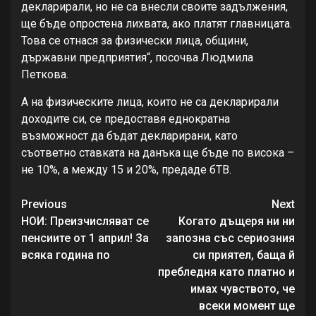
декларирали, но не са внесли своите задължения,
ще бъде опростена лихвата, ако платят главницата.
Това се отнася за физически лица, общини,
държавни предприятия“, посочва Людмила
Петкова.
А на физическите лица, които не са декларирали
доходите си, се предоставя еднократна
възможност да бъдат декларирани, като
съответно ставката на данъка ще бъде по висока –
не 10%, а между 15 и 20%, предаде бТВ.
Continue
Previous
Next
Reading
НОИ: Преизчисляват се
Когато дъщеря ни ни
пенсиите от 1 април! За
запозна със сериозния
всяка година по
си приятел, баща й
пребледня като платно и
имах чувството, че
всеки момент ще