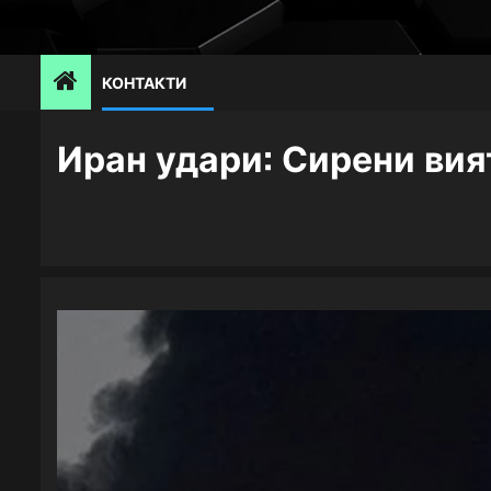
Skip
to
content
КОНТАКТИ
Иран удари: Сирени вият