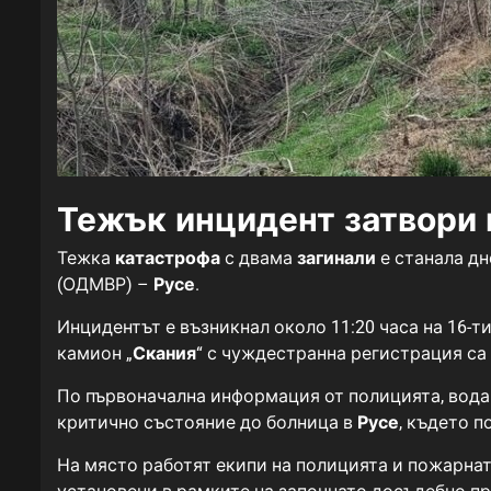
Тежък инцидент затвори 
Тежка
катастрофа
с двама
загинали
е станала дн
(ОДМВР) –
Русе
.
Инцидентът е възникнал около 11:20 часа на 16-т
камион „
Скания
“ с чуждестранна регистрация са
По първоначална информация от полицията, водач
критично състояние до болница в
Русе
, където п
На място работят екипи на полицията и пожарнат