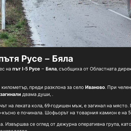
пътя Русе – Бяла
ес на
път I-5
Русе
–
Бяла
, съобщиха от Областната дире
и километър, преди разклона за село
Иваново
. При челе
загинали
двама души, .
ът на леката кола, 69-годишен мъж, е загинал на място.
о-късно е починала. Шофьорът на товарния камион е на 5
а. Извършва се оглед от дежурна оперативна група, кат