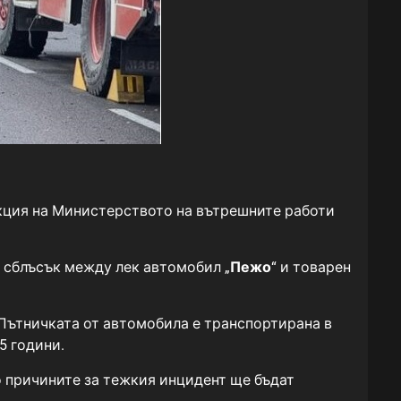
кция на Министерството на вътрешните работи
н сблъсък между лек автомобил „
Пежо
“ и товарен
 Пътничката от автомобила е транспортирана в
5 години.
о причините за тежкия инцидент ще бъдат