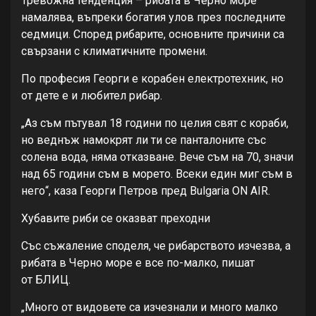
Тревожна тенденция – рибата в Черно море
намалява, въпреки богатия улов през последните
седмици. Според рибарите, основните причини са
свързани с климатичните промени.
По професия Георги е корабен електротехник, но
от дете е и любител рибар.
„Аз съм пътувал 18 години по целия свят с кораби,
но веднъж намокрят ли ти се панталоните със
солена вода, няма отказване. Вече съм на 70, значи
над 65 години съм в морето. Всеки един миг съм в
него“, каза Георги Петров пред Bulgaria ON AIR.
Хубавите риби се оказват преходни
Със съжаление споделя, че рибарството изчезва, а
рибата в Черно море е все по-малко, пишат
от БЛИЦ.
„Много от видовете са изчезнали и много малко