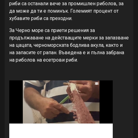
риби са останали вече за промишлен риболов, за
да може да ти е поминък. Големият процент от
хубавите риби са преходни.
За Черно море са приети решения за
продължаване на действащите мерки за запазване
на цацата, черноморската бодлива акула, както и
на запасите от рапан. Въведена е и пълна забрана
на риболов на есетрови риби.