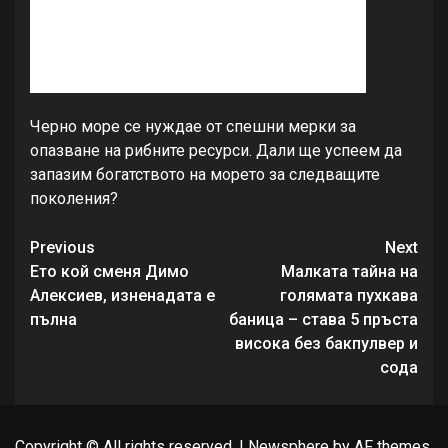
Черно море се нуждае от спешни мерки за
опазване на рибните ресурси. Дали ще успеем да
запазим богатството на морето за следващите
поколения?
Continue
Previous
Next
Reading
Ето кой сменя Димо
Малката тайна на
Алексиев, изненадата е
голямата пухкава
пълна
баница – става 5 пръста
висока без бакпулвер и
сода
Copyright © All rights reserved.
|
Newsphere
by AF themes.