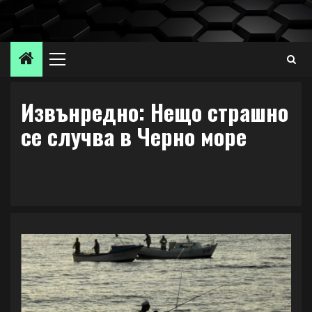
Skip
to
content
Primary
Menu
Извънредно: Нещо страшно
се случва в Черно море