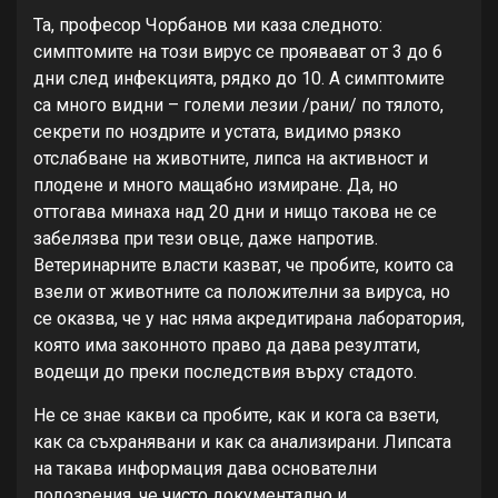
Та, професор Чорбанов ми каза следното:
симптомите на този вирус се проявават от 3 до 6
дни след инфекцията, рядко до 10. А симптомите
са много видни – големи лезии /рани/ по тялото,
секрети по ноздрите и устата, видимо рязко
отслабване на животните, липса на активност и
плодене и много мащабно измиране. Да, но
оттогава минаха над 20 дни и нищо такова не се
забелязва при тези овце, даже напротив.
Ветеринарните власти казват, че пробите, които са
взели от животните са положителни за вируса, но
се оказва, че у нас няма акредитирана лаборатория,
която има законното право да дава резултати,
водещи до преки последствия върху стадото.
Не се знае какви са пробите, как и кога са взети,
как са съхранявани и как са анализирани. Липсата
на такава информация дава основателни
подозрения, че чисто документално и