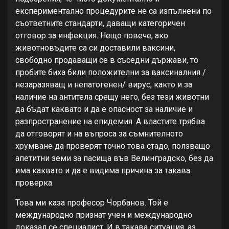
експериментално процедурите не са изпълнени по
съответните стандарти, даващи категоричен
отговор за инфекция. Нещо повече, ако
животновъдите са си доставили ваксини,
свободно продаващи се в съседни държави, то
пробите биха били положителни за ваксиналния /
незаразяващ и непатогенен/ вирус, както и за
наличие на антитела срещу него, без тези животни
да бъдат каквато и да е опасност за наличие и
разпространение на епидемия. А властите трябва
да отговорят и на въпроса за съмнителното
хрумване да проверят точно това стадо, ползващо
апетитни земи за пасища във Велинградско, без да
има каквато и да е видима причина за такава
проверка.
Това ми каза професор Чорбанов. Той е
международно признат учен и международно
доказал се специалист. И в такава ситуация, аз