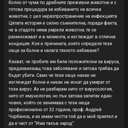
болно от чума по дребните преживни животни и с
готова прецедура за избиването на всички
животни, с цел неразпространение на инфекцията.
Цялата история е силно съмнителна, поради факта,
че в стадото няма умрели животни, те се
размножават и в момента, и изглеждат в отлична
кондиция. Коя е причината, която определя тези
овце за болни и налага тяхното избиване?
Казват, че пробите им били положителни за вируса,
предизвикващ това заболяване и затова трябва да
бъдат убити. Само че тези овце никак не
изглеждат болни и никак не искат да умират от
този вирус. Аз не разбирам нито от вирусология,
нито от имунология, но пък затова запитах един
човек, който се занимава с тези неща
професионално от 32 години, проф. Андрей
Чорбанов, и аз имам честта той да е мой приятел и
да е част от “Има такъв народ”.