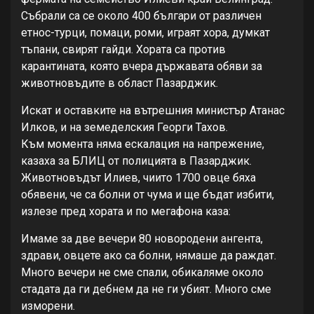
Събрали са се около 400 българи от различен
етнос-турци, помаци, роми, играят хора, думкат
тъпани, свирят гайди. Хората са против
карантината, която вчера държавата обяви за
животновъдите в област Пазарджик.
Искат и оставките на вътрешния министър Атанас
Илков, и на земеделския Георги Тахов.
Към момента няма ескалация на напрежение,
казаха за БЛИЦ от полицията в Пазарджик.
Животновъдът Илиев, чиито 1700 овце бяха
обявени, че са болни от чума и ще бъдат избити,
излезе пред хората и по мегафона каза:
Имаме за две вечери 80 новородени ангента,
здрави, овцете ако са болни, нямаше да раждат.
Много вечери не сме спали, обикаляме около
стадата да ги дебнем да не ги убият. Много сме
изморени.