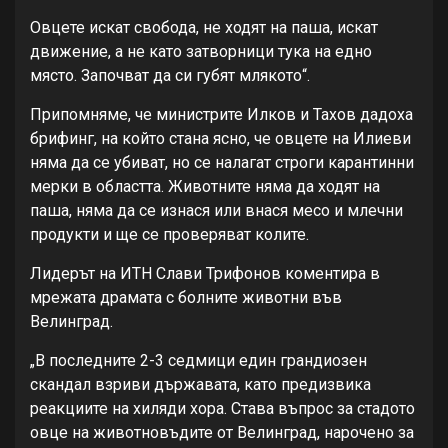
Овцете искат свобода, не ходят на паша, искат
движение, а не като затворници тука на едно
място. Започват да си губят млякото“.
Припомняме, че министрите Илков и Тахов дадоха
брифинг, на който стана ясно, че овцете на Илиеви
няма да се убиват, но се налагат строги карантинни
мерки в областта. Животните няма да ходят на
паша, няма да се изнася или внася месо и млечни
продукти и ще се проверяват колите.
Лидерът на ИТН Слави Трифонов коментира в
мрежата драмата с болните животни във
Велинград.
„В последните 2-3 седмици един грандиозен
скандал взриви държавата, като предизвика
реакциите на хиляди хора. Става въпрос за стадото
овце на животновъдите от Велинград, нарочено за