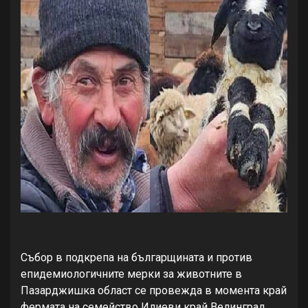
Събор в подкрепа на българщината и против
епидемиологичните мерки за животните в
Пазарджишка област се провежда в момента край
фермата на семейство Илиеви край Велинград.