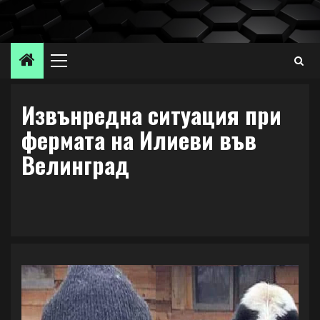
Skip
to
content
Primary
Menu
Извънредна ситуация при
фермата на Илиеви във
Велинград