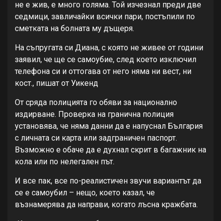
не е жив, е много голяма. Той изчезнал преди две
седмици, завличайки всички пари, постъпили по
сметката на болната му дъщеря.
На съпругата си Диана, с която не живее от години
заявил, че ще се самоубие, след което изключил
телефона си и оттогава от него няма ни вест, ни
кост., пишат от Уикенд
От сряда полицията го обяви за национално
издирване. Проверка на гранична полиция
установява, че няма данни да е напуснал България
с личната си карта или задграничен паспорт.
Възможно е обаче да е духнал скрит в багажник на
кола или по нелегален път.
И все пак, все по-реалистичен звучи вариантът да
се е самоубил – нещо, което казал, че
възнамерява да направи, когато лъсна кражбата.