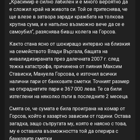
„Красимир е силно лабилен и е много вероятно да
е сложил край на живота си. Той се притеснява, че
ще влезе в затвора заради кражбата на толкова
крупна сума, и е напълно възможно вече да се е
самоубил“, разяснява бивш колега на Горсов.
Както стана ясно от шокиращо интервю на близкия
на семейството Влади Въргала, бащата на
инвалидизираната през далечната 2007 г. след
тежка катастрофа, причинена от пияния Максим
Стависки, Мануела Горсова, е източил всички
налични пари от банковите сметки. Точният размер
на откраднатите пари е 367 000 лева. Те са били
изтеглени на няколко пъти в последните 2 месеца.
Смята се, че сумата е била проиграна на комар от
Горсов, който е хазартно зависим от години. Остава
загадка, защо съпругата му, която е наясно с това,
му е оставила възможността той да оперира с
банковите сметки.