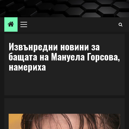
Skip
to
content
Primary
Menu
Извънредни новини за
бащата на Мануела Горсова,
намериха