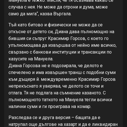
Мануела е тежко. Мисля, че тя осъзнава какво се
случва с нея. Не може да отрони и дума, може
само да мига“, казва Въргала.
Тъй като битово и физически не може да се
откъсне от детето си, Диана дава пълномощно на
бившия си съпруг Красимир Горсов, с което го
упълномощава да извършва от нейно име всичко,
свързано с банкови институции и трансакции по
казусите на Мануела.
Диана Горсова не е подозирала, че делото е
спечелено и има извършен транш с подобни суми
към дъщеря й. междувременно Красимир Горсов
непрекъснато я уверява, че делото се точи и
отлага. Тя не подлага на съмнение казаното. С
пълномощното таткото на Мануела тегли всички
налични суми и ги проиграва на комар.
Разследва се и друга версия – бащата да е
натрупал още дългове на хазарт и да е ликвидиран