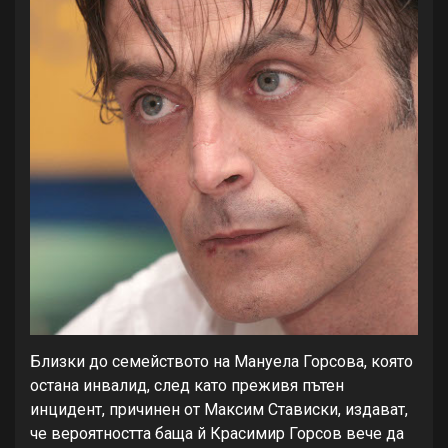
Близки до семейството на Мануела Горсова, която
остана инвалид, след като преживя пътен
инцидент, причинен от Максим Стависки, издават,
че вероятността баща й Красимир Горсов вече да