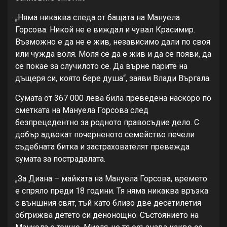
„Няма никаква следа от бащата на Мануела
Горсова. Никой не е виждал и чувал Красимир.
Възможно е да не е жив, независимо дали по своя
или чужда воля. Моля се да е жив и да се появи, да
се покае за случилото се. Да върне парите на
дъщеря си, която бере душа“, заяви Влади Въргала.
Сумата от 367 000 лева била преведена наскоро по
сметката на Мануела Горсова след
безпрецедентно за родното правосъдие дело. С
добър адвокат почерненото семейство печели
съдебната битка и застрахователят превежда
сумата за пострадалата.
„За Диана – майката на Мануела Горсова, времето
е спряло преди 18 години. Тя няма никаква връзка
с външния свят, тъй като близо две десетилетия
обгрижва детето си денонощно. Състоянието на