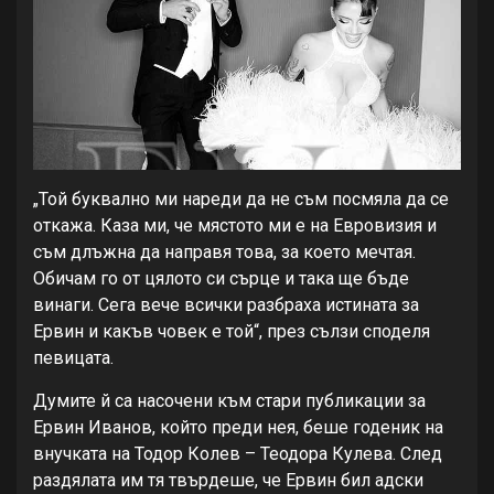
„Той буквално ми нареди да не съм посмяла да се
откажа. Каза ми, че мястото ми е на Евровизия и
съм длъжна да направя това, за което мечтая.
Обичам го от цялото си сърце и така ще бъде
винаги. Сега вече всички разбраха истината за
Ервин и какъв човек е той“, през сълзи споделя
певицата.
Думите й са насочени към стари публикации за
Ервин Иванов, който преди нея, беше годеник на
внучката на Тодор Колев – Теодора Кулева. След
раздялата им тя твърдеше, че Ервин бил адски