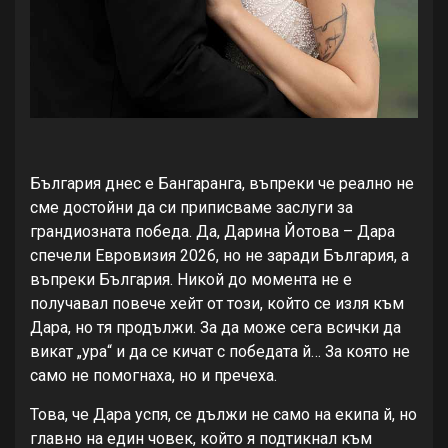
България днес е Бангаранга, въпреки че реално не
сме достойни да си приписваме заслуги за
грандиозната победа. Да, Дарина Йотова – Дара
спечели Евровизия 2026, но не заради България, а
въпреки България. Никой до момента не е
получавал повече хейт от този, който се изля към
Дара, но тя продължи. За да може сега всички да
викат „ура“ и да се кичат с победата й… За която не
само не помогнаха, но и пречеха.
Това, че Дара успя, се дължи не само на екипа й, но
главно на един човек, който я подтикнал към