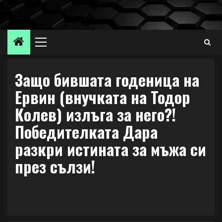
Skip
to
content
Primary
Menu
Защо бившата годеница на
Ервин (внучката на Тодор
Колев) излъга за него?!
Победителката Дара
разкри истината за мъжа си
през сълзи!