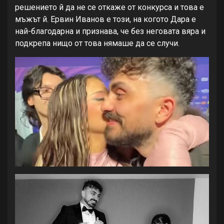
решението й да не се откаже от конкурса и това е
мъжът й. Ервин Иванов е този, на когото Дара е
най-благодарна и признава, че без неговата вяра и
подкрепа нищо от това нямаше да се случи.