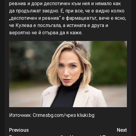
ревнив и дори деспотичен към нея и нямало как
да продължат заедно. Е, при все, че е видно колко
„деспотичен и ревнив“ е фармацевтът, вече е ясно,
че Кулева е послъгала, а истината е друга и
вероятно не й отърва да я каже.
Източник: Crimesbg.com/чрез kliuki.bg
Continue
Previous
Next