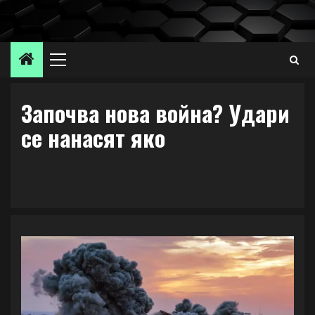
Skip
to
content
Primary
Menu
Започва нова война? Удари
се нанасят яко