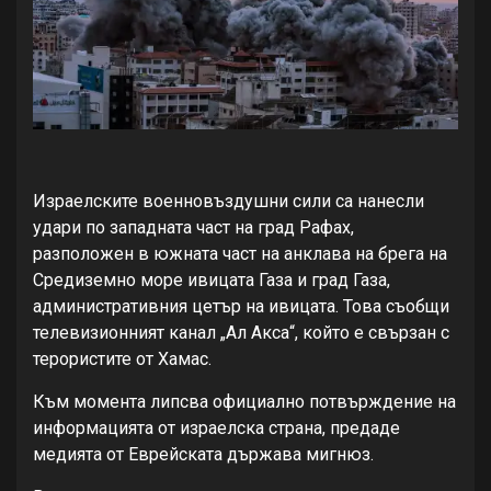
Израелските военновъздушни сили са нанесли
удари по западната част на град Рафах,
разположен в южната част на анклава на брега на
Средиземно море ивицата Газа и град Газа,
административния цетър на ивицата. Това съобщи
телевизионният канал „Ал Акса“, който е свързан с
терористите от Хамас.
Към момента липсва официално потвърждение на
информацията от израелска страна, предаде
медията от Еврейската държава мигнюз.