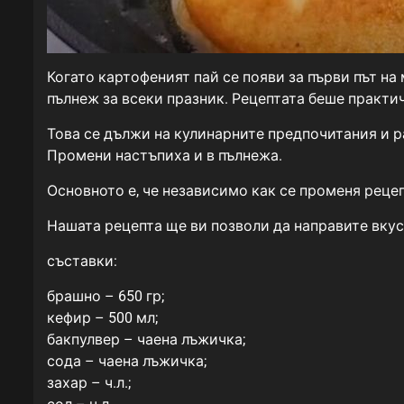
Когато картофеният пай се появи за първи път на
пълнеж за всеки празник. Рецептата беше практи
Това се дължи на кулинарните предпочитания и ра
Промени настъпиха и в пълнежа.
Основното е, че независимо как се променя рецепт
Нашата рецепта ще ви позволи да направите вкус
съставки:
брашно – 650 гр;
кефир – 500 мл;
бакпулвер – чаена лъжичка;
сода – чаена лъжичка;
захар – ч.л.;