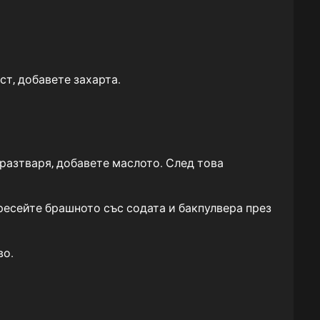
ст, добавете захарта.
 разтваря, добавете маслото. След това
Пресейте брашното със содата и бакпулвера през
во.