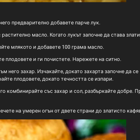
него предварително добавете парче лук.
с растително масло. Когато лукът започне да става злати
йте млякото и добавете 100 грама масло.
те плодовете и ги почистете. Нарежете на ситно.
към него захар. Изчакайте, докато захарта започне да се
райте плодовете, докато течността се изпари.
 го комбинирайте със захар и сол, разбъркайте добре. 
ечете на умерен огън от двете страни до златисто кафя