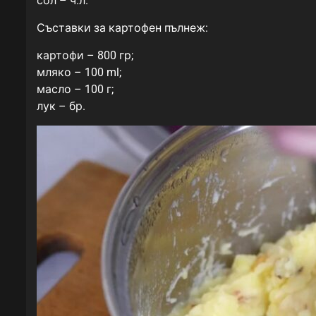
сол – ч.л.
Съставки за картофен пълнеж:
картофи – 800 гр;
мляко – 100 ml;
масло – 100 г;
лук – бр.