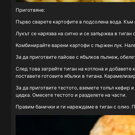
Приготвяне:
Първо сварете картофите в подсолена вода. Към 
Лукът се нарязва на ситно и се запържва в тиган 
Комбинирайте варени картофи с пържен лук. Нале
За да приготвите пайове с ябълков пълнеж, обеле
След това загрейте тиган на котлона и добавете 
поставете готовите ябълки в тигана. Карамелизи
За да приготвите тестото, вземете топъл кефир и
цедка. Омесете тестото и разделете на части.
Правим банички и ги нареждаме в тиган с олио. П