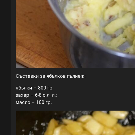
Съставки за ябълков пълнеж:
ябълки – 800 гр;
захар – 6-8 с.л. л.;
масло – 100 гр.