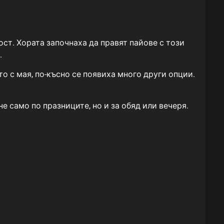
ост. Хората започнаха да правят пайове с този
.
о с мая, по-късно се появиха много други опции.
е само по празниците, но и за обяд или вечеря.