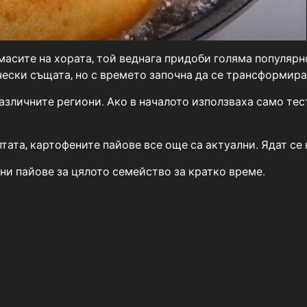
 масите на хората, той веднага придоби голяма популярн
чески същата, но с времето започна да се трансформира
зличните региони. Ако в началото използваха само тест
ата, картофените пайове все още са актуални. Ядат се н
ни пайове за цялото семейство за кратко време.