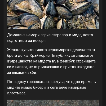
Домакиня намери парче стиропор в мида, която
подготвяла за вечеря.
Жената купила килото черноморски деликатес от
брега до кв. Крайморие. Тя публикува снимка от
вътрешността на мидата във фейсбук страницата
си и написа, че първоначално е приела находката
за някакви зъби.
По-надолу госпожата се шегува, че едно време в
мидите имало бисери, а сега вече намираме
пластмаса.