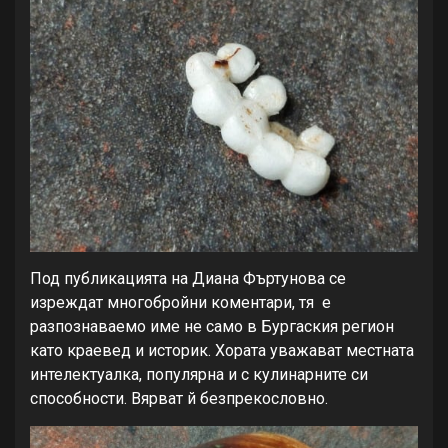
Под публикацията на Диана Фъртунова се
изреждат многобройни коментари, тя е
разпознаваемо име не само в Бургаския регион
като краевед и историк. Хората уважават местната
интелектуалка, популярна и с кулинарните си
способности. Вярват й безпрекословно.