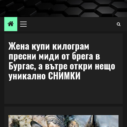
Skip
to
content
Primary
Menu
Жена купи килограм
пресни миди от брега в
Бургас, а вътре откри нещо
уникално СНИМКИ