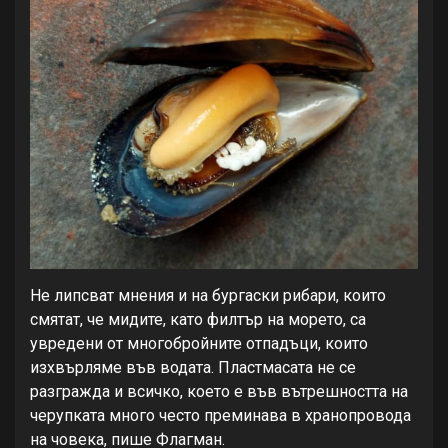
Не липсват мнения и на бургаски рибари, които
смятат, че мидите, като филтър на морето, са
увредени от многобройните отпадъци, които
изхвърляме във водата. Пластмасата не се
разгражда и всичко, което е във вътрешността на
черупката много често преминава в хранопровода
на човека, пише Флагман.