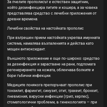
За пчелите прополисът е естествен защитник,
който дезинфекцира питите и кошера, а за човека
представлява средство с лечебни приложения от
древни времена.
Лечебни свойства на настойката прополис
При вътрешен прием настойката укрепва имунната
система, намалява възпаленията и действа като
мощен антиоксидант.
Външното приложение е още по-широко: средство
за дезинфекция и зарастване на рани, подпомага
регенерирането на кожата, облекчава болките и
бори гъбични инфекции.
Медиците понякога препоръчват прополис при
тонзилит, фарингит, синузит, отит, трахеит, бронхит,
пневмония, вирусни инфекции (грип, херпес),
стоматологични проблеми, в гинекологията — при