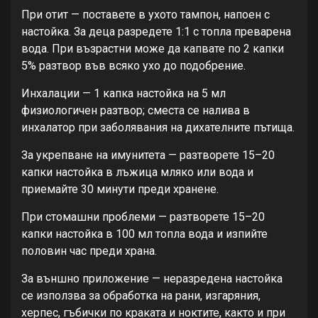
При отит — поставете в ухото тампон, напоен с
настойка. За деца разредете 1:1 с топла преварена
вода. При възрастни може да капвате по 2 капки
5% разтвор във всяко ухо до подобрение.
Инхалации — 1 капка настойка на 5 мл
физиологичен разтвор; сместа се налива в
инхалатор при заболявания на дихателните пътища.
За укрепване на имунитета — разтворете 15–20
капки настойка в лъжица мляко или вода и
приемайте 30 минути преди хранене.
При стомашни проблеми — разтворете 15–20
капки настойка в 100 мл топла вода и изпийте
половин час преди храна.
За външно приложение — неразредена настойка
се използва за обработка на рани, изгаряния,
херпес, гъбички по краката и ноктите, както и при