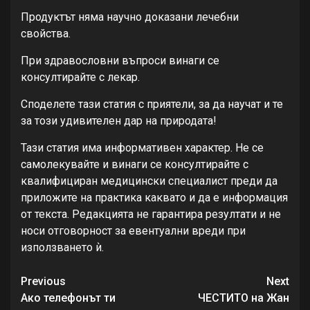
Продуктът няма научно доказани лечебни
свойства.
При здравословни въпроси винаги се
консултирайте с лекар.
Споделете тази статия с приятели, за да научат и те
за този удивителен дар на природата!
Тази статия има информативен характер. Не се
самолекувайте и винаги се консултирайте с
квалифициран медицински специалист преди да
приложите на практика каквато и да е информация
от текста. Редакцията не гарантира резултати и не
носи отговорност за евентуални вреди при
използването ѝ.
Continue
Previous
Next
Reading
Ако телефонът ти
ЧЕСТИТО на Жан