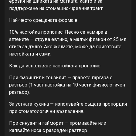
ерозия на шийката на матката, както и за
поддържане на стомашно-чревния тракт.
Най-често срещаната форма е
10% настойка прополис. Лесно се намира в
аптеките — струва евтино, а малък флакон от 25 мл
стига за дълго. Ако желаете, може да приготвите
настойката и сами.
Как да използвате настойката прополис
При фарингит и тонзилит — правете гаргара с
разтвор (1 част настойка на 10 части физиологичен
разтвор).
За устната кухина — използвайте същата пропорция
при стоматологични възпаления.
При синузит и гайморит — промивайте или
капвайте носа с разреден разтвор.