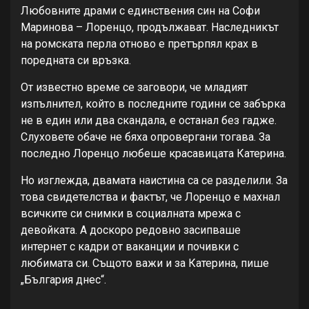
Любовните драми с единствения син на Софи
Маринова – Лоренцо, продължават. Наследникът
на ромската перла отново е претърпял крах в
поредната си връзка.
От известно време се заговори, че младият
изпълнител, който в последните години се забърка
не в един или два скандала, е останал без гадже.
Слуховете обаче не бяха опровергани тогава. За
последно Лоренцо любеше красавицата Катерина.
Но изглежда, двамата наистина са се разделили. За
това свидетелства и фактът, че Лоренцо е махнал
всичките си снимки в социалната мрежа с
девойката. А доскоро редовно засипваше
интернет с кадри от ваканции и почивки с
любимата си. Същото важи и за Катерина, пише
„България днес“.