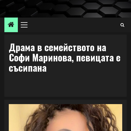
Skip
to
content
Primary
Menu
Драма в семейството на
Софи Маринова, певицата е
съсипана