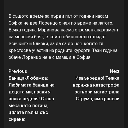
В същото време за първи път от години насам
Софка не взе Лоренцо с нея по време на лятото.
Всяка година Маринова наема огромен апартамент
на морския бряг, в който обикновено отсядат
всичките й близки, за да са до нея, когато тя
кръстосва участия из родните курорти. Тази година
обаче Лоренцо не е с мама, а в София
Continue
Previous
Next
Reading
Баница-Любимка:
Извънредно! Тежка
Любимата баница на
верижна катастрофа
децата ми, правя я
затвори магистрала
всяка неделя! Става
Струма, има ранени
мека като погача,
цялата пълна със
сирене: