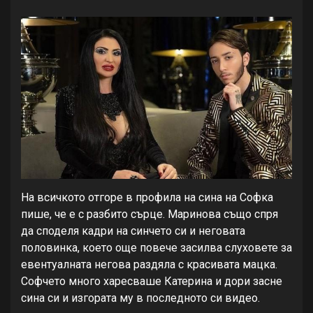
На всичкото отгоре в профила на сина на Софка
пише, че е с разбито сърце. Маринова също спря
да споделя кадри на синчето си и неговата
половинка, което още повече засилва слуховете за
евентуалната негова раздяла с красивата мацка.
Софчето много харесваше Катерина и дори засне
сина си и изгората му в последното си видео.