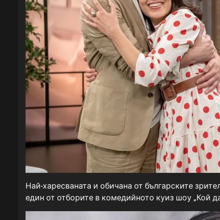
Най-харесваната и обичана от българските зрител
един от отборите в комедийното куиз шоу „Кой да