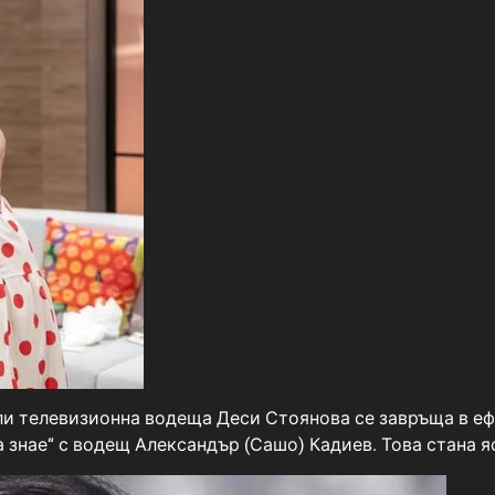
и телевизионна водеща Деси Стоянова се завръща в ефир
 знае“ с водещ Александър (Сашо) Кадиев. Това стана я