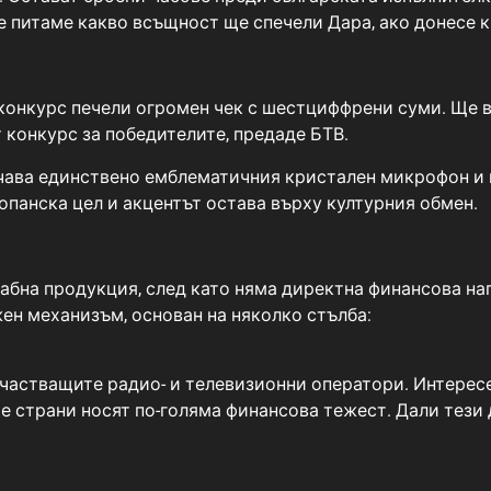
се питаме какво всъщност ще спечели Дара, ако донесе 
 конкурс печели огромен чек с шестциффрени суми. Ще 
 конкурс за победителите, предаде БТВ.
чава единствено емблематичния кристален микрофон и 
опанска цел и акцентът остава върху културния обмен.
абна продукция, след като няма директна финансова на
ен механизъм, основан на няколко стълба:
частващите радио- и телевизионни оператори. Интересен 
е страни носят по-голяма финансова тежест. Дали тези 