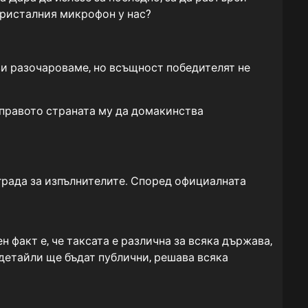
кристалния микрофон у нас?
ви разочароваме, но всъщност победителят не
правото страната му да домакинства
града за изпълнителите. Според официалната
факт е, че таксата е различна за всяка държава,
детайли ще бъдат публични, решава всяка