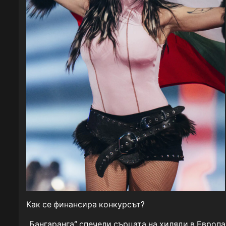
Как се финансира конкурсът?
„Бангаранга“ спечели сърцата на хиляди в Европа