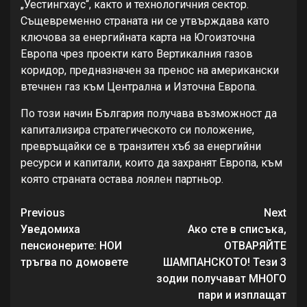
„Уестингхаус“, както и технологичния сектор.
Същевременно страната ни се утвърждава като
ключова за енергийната карта на Югоизточна
Европа чрез проекти като Вертикалния газов
коридор, предназначен за пренос на американски
втечнен газ към Централна и Източна Европа.
По този начин България получава възможност да
капитализира стратегическото си положение,
превръщайки се в транзитен хъб за енергийни
ресурси и капитали, които да захранят Европа, към
която страната остава лоялен партньор.
Continue
Previous
Next
Reading
Уведомиха
Ако сте в списъка,
пенсионерите: НОИ
ОТВАРЯЙТЕ
тръгва по домовете
ШАМПАНСКОТО! Тези 3
зодии получават МНОГО
пари и изплащат