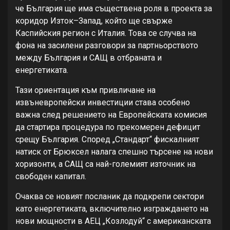
че България ще има съществена роля в проекта за
коридор Изток–Запад, който ще свърже
Каспийския регион с Италия. Това се случва на
фона на засилени разговори за партньорството
между България и САЩ в отбраната и
енергетиката.
Тази ориентация към привличане на
извъневропейски инвестиции става особено
важна след решението на Европейската комисия
да стартира процедура по прекомерен дефицит
срещу България. Според „Стандарт“ фискалният
натиск от Брюксел налага спешно търсене на нови
хоризонти, а САЩ са най-големият източник на
свободен капитал.
Очаква се новият посланик да подкрепи сектори
като енергетиката, включително изграждането на
нови мощности в АЕЦ „Козлодуй“ с американската