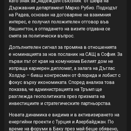
като знак за „надежден съюзник“ от шефа на
Държавния департамент Марко Рубио. Подходът
на Радев, основан на договаряне на взаимния
интерес, е получил положителен отговор във
Вашингтон, а отпадането на визите отдавна се
смята за политически въпрос.
Допълнителен сигнал за промяна в отношенията
е номинацията за нов посланик на САЩ в София. За
първи път от края на комунизма Белият дом не
изпраща кариерен дипломат, а залага на Дъглас
Холдър – бивш конгресмен от Флорида и лобист с
фокус върху икономиката. Според анализа това
показва, че администрацията на Тръмп ще
разглежда геополитиката през призмата на
инвестициите и стратегическите партньорства.
Новата динамика е видима и в активизирането на
енергийни проекти с Турция и Азербайджан. По
време на форуми в Баку през май беше обявено,