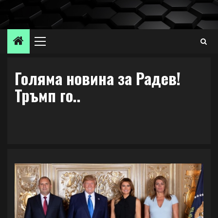
Skip
to
content
Primary
Menu
Голяма новина за Радев!
Тръмп го..