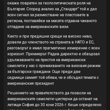
окаже повратен за геополитическата роля на
България. Според анализ на „Стандарт“ той е дал
ясен сигнал за разместване на пластовете в
региона, поставяйки на масата отдавна чаканото
отпадане на американските визи.
Както и при предишни срещи на високо ниво,
довели до членството на страната в НАТО и ЕС,
разговорът е имал прагматично измерение с ясен
хоризонт. Премиерът Радев директно е обвързал
удължаването на престоя на американски
самолети у нас с премахването на визовия режим
за български граждани. Още преди две
седмици самият той обяви, че е обсъдил темата с
американския президент.
Решението на правителството да позволи на
американските самолети-цистерни да останат на
летище София до 30 юни 2026 г. беше определено