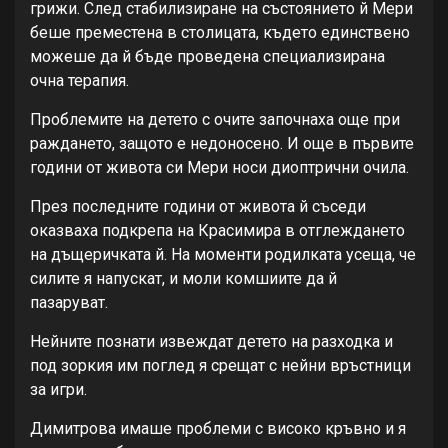
грижи. След стабилизиране на състоянието й Мери
беше преместена в столицата, където единствено
можеше да й бъде проведена специализирана
очна терапия.
Проблемите на детето с очите започнаха още при
раждането, защото е недоносено. И още в първите
години от живота си Мери носи диоптрични очила.
През последните години от живота й съседи
оказваха подкрепа на Красимира в отглеждането
на дъщеричката й. На моменти родилката усеща, че
силите я напускат, и моли комшиите да й
пазаруват.
Нейните познати извеждат детето на разходка и
под зоркия им поглед я срещат с нейни връстници
за игри.
Димитрова имаше проблеми с високо кръвно и я