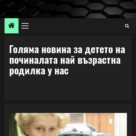
Skip
to
content
Primary
Menu
Голяма новина за детето на
починалата най възрастна
родилка у нас