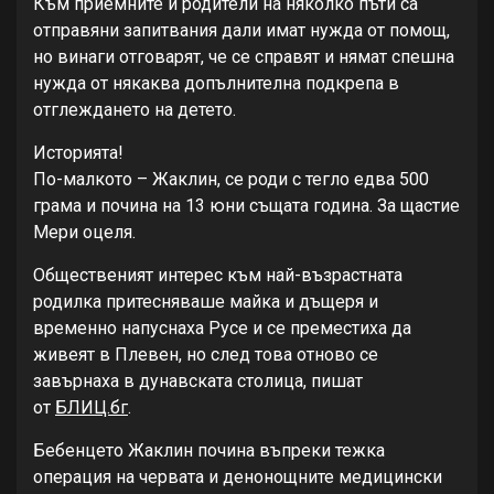
Към приемните й родители на няколко пъти са
отправяни запитвания дали имат нужда от помощ,
но винаги отговарят, че се справят и нямат спешна
нужда от някаква допълнителна подкрепа в
отглеждането на детето.
Историята!
По-малкото – Жаклин, се роди с тегло едва 500
грама и почина на 13 юни същата година. За щастие
Мери оцеля.
Общественият интерес към най-възрастната
родилка притесняваше майка и дъщеря и
временно напуснаха Русе и се преместиха да
живеят в Плевен, но след това отново се
завърнаха в дунавската столица, пишат
от
БЛИЦ.бг
.
Бебенцето Жаклин почина въпреки тежка
операция на червата и денонощните медицински