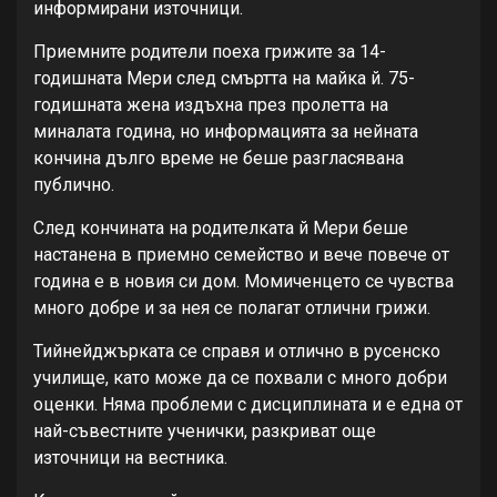
информирани източници.
Приемните родители поеха грижите за 14-
годишната Мери след смъртта на майка й. 75-
годишната жена издъхна през пролетта на
миналата година, но информацията за нейната
кончина дълго време не беше разгласявана
публично.
След кончината на родителката й Мери беше
настанена в приемно семейство и вече повече от
година е в новия си дом. Момиченцето се чувства
много добре и за нея се полагат отлични грижи.
Тийнейджърката се справя и отлично в русенско
училище, като може да се похвали с много добри
оценки. Няма проблеми с дисциплината и е една от
най-съвестните ученички, разкриват още
източници на вестника.