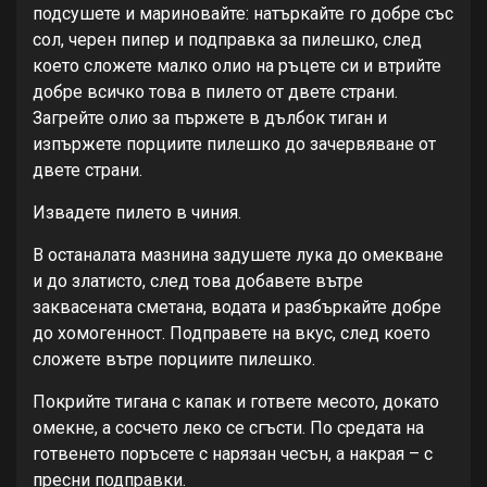
подсушете и мариновайте: натъркайте го добре със
сол, черен пипер и подправка за пилешко, след
което сложете малко олио на ръцете си и втрийте
добре всичко това в пилето от двете страни.
Загрейте олио за пържете в дълбок тиган и
изпържете порциите пилешко до зачервяване от
двете страни.
Извадете пилето в чиния.
В останалата мазнина задушете лука до омекване
и до златисто, след това добавете вътре
заквасената сметана, водата и разбъркайте добре
до хомогенност. Подправете на вкус, след което
сложете вътре порциите пилешко.
Покрийте тигана с капак и гответе месото, докато
омекне, а сосчето леко се сгъсти. По средата на
готвенето поръсете с нарязан чесън, а накрая – с
пресни подправки.