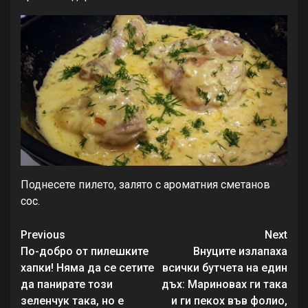
Поднесете пилето, залято с ароматния сметанов
сос.
Continue
Previous
Next
Reading
По-добро от пилешките
Внуците излапаха
хапки! Няма да се сетите
всички бутчета на един
да панирате този
дъх: Мариновах ги така
зеленчук така, но е
и ги пекох във фолио,