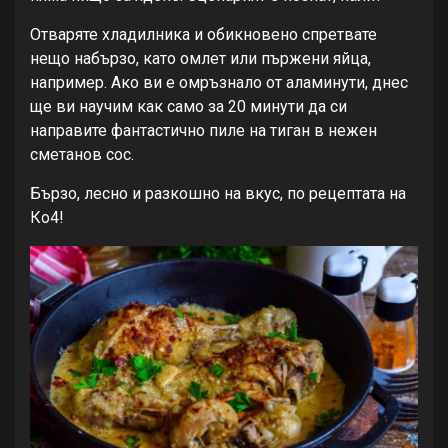
Отваряте хладилника и обикновено спретвате
нещо набързо, като омлет или пържени яйца,
например. Ако ви е омръзнало от аламинути, днес
ще ви научим как само за 20 минути да си
направите фантастично пиле на тиган в нежен
сметанов сос.
Бързо, лесно и разкошно на вкус, по рецептата на
Ко4!