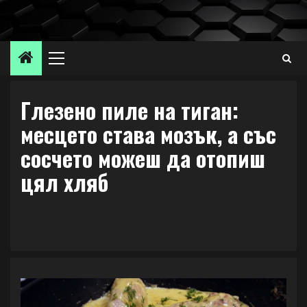
Skip
to
content
Primary
Menu
Глезено пиле на тиган:
месцето става мозък, а със
сосчето можеш да отопиш
цял хляб