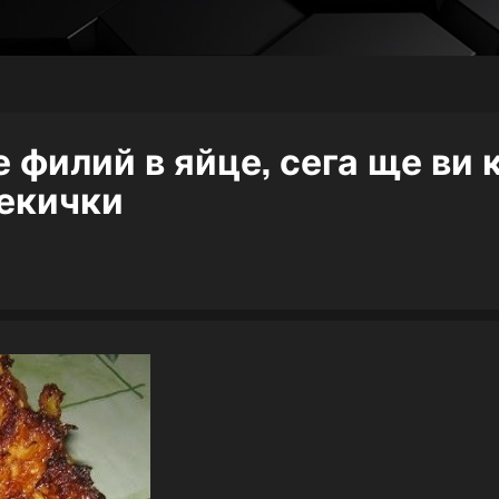
 филий в яйце, сега ще ви 
мекички