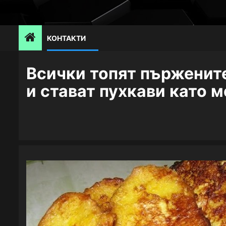
Skip
to
content
КОНТАКТИ
Всички топят пържените
и стават пухкави като 