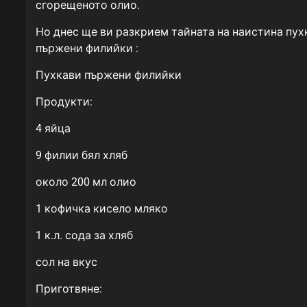
сгорещеното олио.
Но днес ще ви разкрием тайната на наистина пухк
пържени филийки :
Пухкави пържени филийки
Продукти:
4 яйца
9 филии бял хляб
около 200 мл олио
1 кофичка кисело мляко
1 к.л. сода за хляб
сол на вкус
Приготвяне: