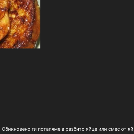
 Обикновено ги потапяме в разбито яйце или смес от яй