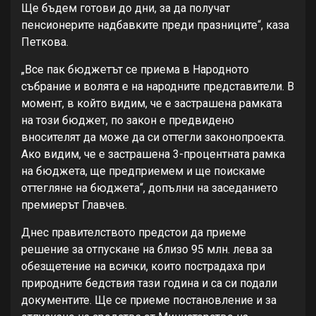
Ще бъдем готови до дни, за да получат
пенсионерите надбавките преди празниците“, каза
Петкова.
„Все пак бюджетът се приема в Народното
събрание и волята е на народните представители. В
момент, в който видим, че е застрашена рамката
на този бюджет, по закон е предвидено
вносителят да може да си оттегли законопроекта.
Ако видим, че е застрашена 3-процентната рамка
на бюджета, ще предприемем и ще поискаме
оттегляне на бюджета“, допълни на заседанието
премиерът Главчев.
Днес правителството предстои да приеме
решение за отпускане на близо 95 млн. лева за
обезщетение на всички, които пострадаха при
природните бедствия тази година и са си подали
документите. Ще се приеме постановление и за