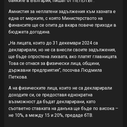
банките в България, пишат от ПЕТЕЛ.БГ.
Амнистия за неплатени задължения към хазната е
една от мерките, с която Министерството на
финансите ще се опита да вкара повече приходи в
бюджета догодина.
„На лицата, които до 31 декември 2024 са
декларирали, но не са внесли своите задължения,
ще бъде опростена лихвата, ако платят главницата.
Това се отнася за физически лица, общини,
държавни предприятия“, посочва Людмила
Петкова.
А на физическите лица, които не са декларирали
доходите си, се предоставя еднократна
възможност да бъдат декларирани, като
съответно ставката на данъка ще бъде по висока –
не 10%, а между 15 и 20%, предаде бТВ.