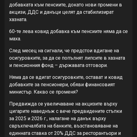
добавката към пенсиите, докато нови промени в
акцизи, ДДС и данъци целят да стабилизират
хазната.
60-те лева ковид добавка към пенсиите няма да се
маха.
След месец на сигнали, че предстои вдигане на
осигуровките, за да се попълнят липсите в хазната
и пенсионния фонд – държавата отговори.
Няма да се вдигат осигуровките, остават и ковид
добавките за пенсионери, обяви финансовият
министър. Какво се променя?
Предвижда се увеличаване на акцизите върху
цигарите наведнъж с вече предвидените стъпки
за 2025 и 2026 г., налагане на данък върху
свръхпечалбата на банките, възстановяване на
единната ставка от 20% ДДС за ресторантьори и