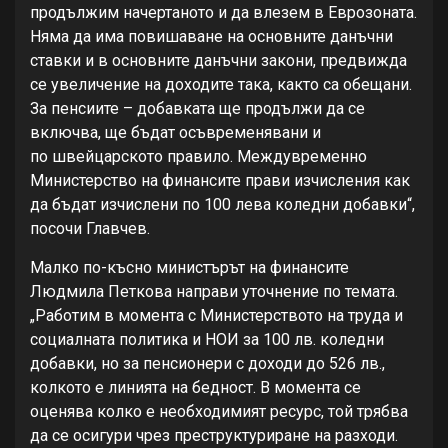
продължим начертаното и да влезем в Еврозоната.
Няма да има повишаване на основните данъчни
ставки и в основните данъчни закони, предвижда
се увеличение на доходите така, както са обещани.
За пенсиите – добавката ще продължи да се
включва, ще бъдат осъвременявани и
по швейцарското правило. Междувременно
Министерство на финансите прави изчисления как
да бъдат изчислени по 100 лева коледни добавки“,
посочи Главчев.
Малко по-късно министърът на финансите
Людмила Петкова направи уточнение по темата.
„Работим в момента с Министерството на труда и
социалната политика и НОИ за 100 лв. коледни
добавки, но за пенсионери с доходи до 526 лв.,
колкото е линията на бедност. В момента се
оценява колко е необходимият ресурс, той трябва
да се осигури чрез преструктуриране на разходи.