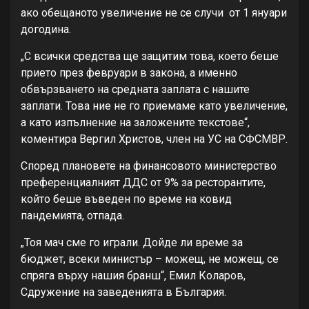
ако обещаното увеличение не се случи от 1 януари
догодина.
„С всички средства ще защитим това, което беше
прието през февруари в закона, а именно
обвързването на средната заплата с нашите
заплати. Това ние не го приемаме като увеличение,
а като изпълнение на заложените текстове“,
коментира Вергил Христов, член на УС на СФСМВР.
Според плановете на финансовото министерство
преференциалният ДДС от 9% за ресторантите,
който беше въведен по време на ковид
пандемията, отпада.
„Тоя мач сме го играли. Дойде ли време за
бюджет, всеки министър – можещ, не можещ, се
спряга върху нашия бранш“, Емил Коларов,
Сдружение на заведенията в България.