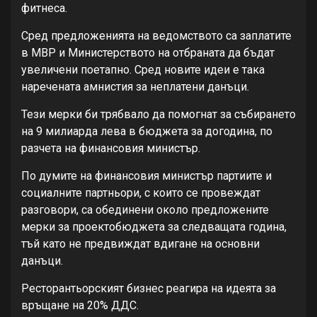
фитнеса.
Сред предложенията на ведомството са заплатите
в МВР и Министерството на отбраната да бъдат
увеличени поетапно. Сред новите идеи е така
наречената амнистия за неплатени данъци.
Тези мерки би трябвало да помогнат за събирането
на 9 милиарда лева в бюджета за догодина, по
разчета на финансовия министър.
По думите на финансовия министър партиите и
социалните партньори, с които се провеждат
разговори, са обединени около предложените
мерки за проектобюджета за следващата година,
тъй като не предвиждат вдигане на основни
данъци.
Ресторантьорският бизнес реагира на идеята за
връщане на 20% ДДС.