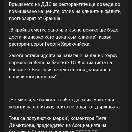
Връщането на ДДС за ресторантите ще доведе до
повишаване на цените, отлив на клиенти и фалити,
прогнозират от бранша.
„В крайна сметка рано или късно всичко ще бъде
доста нависоко като цена към клиента“, казва
ресторантьорът Георги Харакчийски.
Засега остава идеята за налагане на данък върху
свръхпечалбата на банките. Oт Асоциацията на
банките в България нарекоха това „залитане в
популистки решения“.
„Не мисля, че банките трябва да са изкупителни
жертви на политики, които се водят от държавата.
Това са популистки мерки“, коментира Петя
Димитрова, председател на Асоциацията на