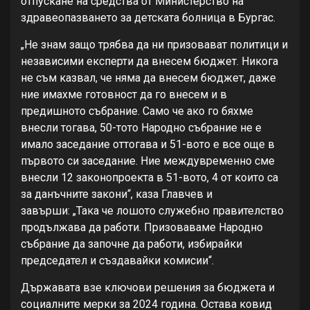
отпускане на средства от Министерство на
здравеопазването за детската болница в Бургас.
„Не знам защо трябва да ни призовават политици и
независими експерти да внесем бюджет. Никога
не съм казвал, че няма да внесем бюджет, даже
ние имахме готовност да го внесем и в
предишното събрание. Само че ако го бяхме
внесли тогава, 50-тото Народно събрание не е
имало заседание оттогава и 51-вото е все още в
първото си заседание. Ние междувременно сме
внесли 12 законопроекта в 51-вото, 4 от които са
за данъчните закони“, каза Главчев и
завърши: „Така че лошото служебно правителство
продължава да работи. Призоваваме Народно
събрание да започне да работи, избирайки
председател и създавайки комисии“.
Държавата взе ключови решения за бюджета и
социалните мерки за 2024 година. Остава ковид