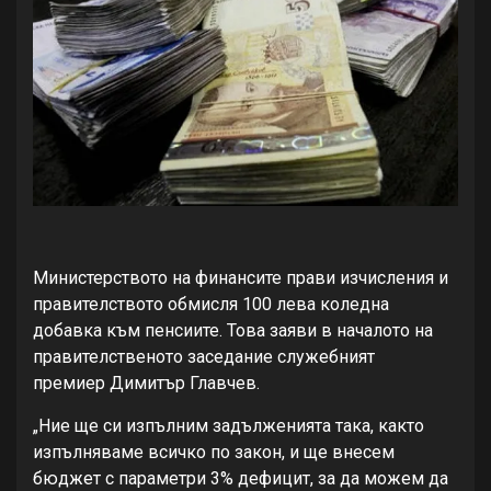
Министерството на финансите прави изчисления и
правителството обмисля 100 лева коледна
добавка към пенсиите. Това заяви в началото на
правителственото заседание служебният
премиер Димитър Главчев.
„Ние ще си изпълним задълженията така, както
изпълняваме всичко по закон, и ще внесем
бюджет с параметри 3% дефицит, за да можем да