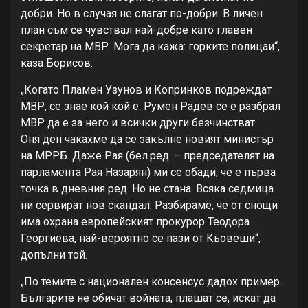
добри. Но в случая не слагат по-добри. В личен
план съм се чувствал най-добре като главен
секретар на МВР. Мога да кажа: горките полицаи“,
каза Борисов.
„Когато Пламен Узунов и Копринков подреждат
МВР, се знае кой кой е. Румен Радев се е разбрал
МВР да е за него и всички други безчинстват.
Оня ден чакахме да се закълне новият министър
на МРРБ. Даже Рая (бел.ред. – председателят на
парламента Рая Назарян) ми се обади, че е първа
точка в дневния ред. Но не стана. Всяка седмица
ни сервират нов скандал. Разбираме, че от снощи
има охрана европейският прокурор Теодора
Георгиева, най-вероятно се пази от Кьовеши“,
допълни той.
„По темите с национален консенсус дадох пример.
Българите не обичат войната, плашат се, искат да