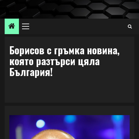
Skip
to
content
Primary
Menu
Борисов с гръмка новина,
която разтърси цяла
България!