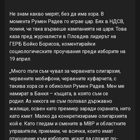
Не знам какво мерят, без да има хора. В
момента Румен Радев го играе цар. Бях в НДСВ,
помня, че така вървеше кампанията на царя. Това
каза пред журналисти в Пловдив лидерът на
ГЕРБ Бойко Борисов, коментирайки
социологическите проучвания преди изборите на
19 април.
„Много пъти съм чувал за червената олигархия,
червените мобифони, червените куфарчета, с
такива хора се е обиколил Румен Радев. Мен ме
намират в Банкя – къщата, в която съм се
родил. Аз никога не съм ползвал държавно
жилище, освен като премиер заради охраната, нито
като кмет. Малко да конкретизираме олигархията
кой е. Като гледам и смените в МВР и областните
управители, приемам, че всички, които имат
отношение към изборите, искат да сложат по-