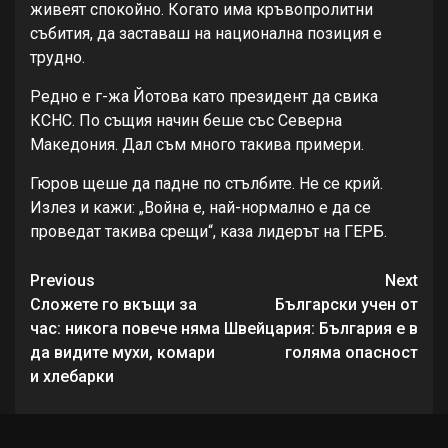
живеят спокойно. Когато има кръвопролитни
събития, да заставаш на национална позиция е
трудно.
Редно е г-жа Йотова като президент да свика
КСНС. По същия начин беше със Северна
Македония. Дал съм много такива примери.
Гюров щеше да падне по стълбите. Не се крий.
Излез и кажи: „Война е, най-нормално е да се
проведат такива срещи“, каза лидерът на ГЕРБ.
Continue
Previous
Next
Reading
Сложете го вкъщи за
Български учен от
час: никога повече няма
Швейцария: България е в
да видите мухи, комари
голяма опасност
и хлебарки