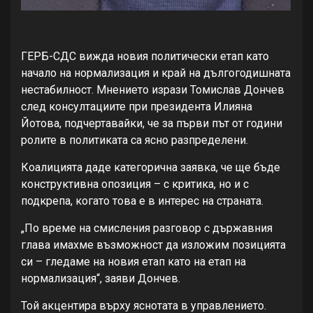
ГЕРБ-СДС вижда новия политически етап като
начало на нормализация и край на дългогодишната
нестабилност. Мнението изрази Томислав Дончев
след консултациите при президента Илияна
Йотова, подчертавайки, че за първи път от години
ролите в политиката са ясно разпределени.
Коалицията даде категорична заявка, че ще бъде
конструктивна опозиция – с критика, но и с
подкрепа, когато това е в интерес на страната.
„По време на смисления разговор с държавния
глава имахме възможност да изложим позицията
си – гледаме на новия етап като на етап на
нормализация“, заяви Дончев.
Той акцентира върху яснотата в управлението.