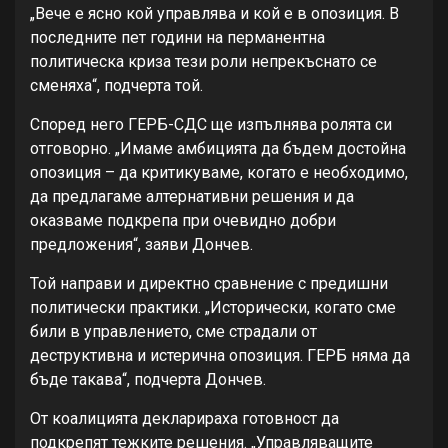
„Вече е ясно кой управлява и кой е в опозиция. В
последните пет години на перманентна
политическа криза тези роли непрекъснато се
сменяха“, подчерта той.
Според него ГЕРБ-СДС ще изпълнява ролята си
отговорно. „Имаме амбицията да бъдем достойна
опозиция – да критикуваме, когато е необходимо,
да предлагаме алтернативни решения и да
оказваме подкрепа при очевидно добри
предложения“, заяви Дончев.
Той направи и директно сравнение с предишни
политически практики. „Исторически, когато сме
били в управлението, сме страдали от
деструктивна и истерична опозиция. ГЕРБ няма да
бъде такава“, подчерта Дончев.
От коалицията декларираха готовност да
подкрепят тежките решения. „Управляващите