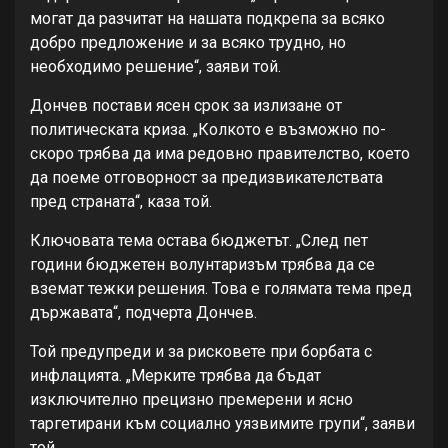
могат да разчитат на нашата подкрепа за всяко
добро предложение и за всяко трудно, но
необходимо решение“, заяви той.
Дончев постави ясен срок за излизане от
политическата криза. „Колкото е възможно по-
скоро трябва да има редовно правителство, което
да поеме отговорност за предизвикателствата
пред страната“, каза той.
Ключовата тема остава бюджетът. „След пет
години бюджетен волунтаризъм трябва да се
вземат тежки решения. Това е голямата тема пред
държавата“, подчерта Дончев.
Той предупреди и за рисковете при борбата с
инфлацията. „Мерките трябва да бъдат
изключително прецизно премерени и ясно
таргетирани към социално уязвимите групи“, заяви
той.