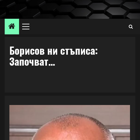
Skip
to
content
Primary
Menu
Борисов ни стъписа:
Започват…