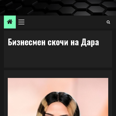
Skip
to
content
Primary
Menu
Бизнесмен скочи на Дара