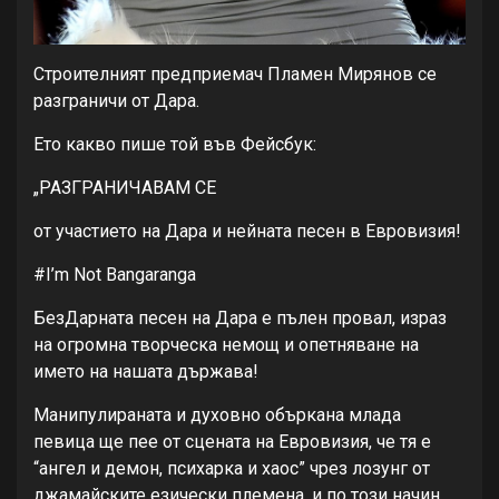
Строителният предприемач Пламен Мирянов се
разграничи от Дара.
Ето какво пише той във Фейсбук:
„РАЗГРАНИЧАВАМ СЕ
от участието на Дара и нейната песен в Евровизия!
#I’m Not Bangaranga
БезДарната песен на Дара е пълен провал, израз
на огромна творческа немощ и опетняване на
името на нашата държава!
Манипулираната и духовно объркана млада
певица ще пее от сцената на Евровизия, че тя е
“ангел и демон, психарка и хаос” чрез лозунг от
джамайските езически племена, и по този начин